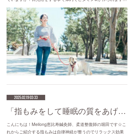
2025.02.19 03:33
「指もみをして睡眠の質をあげよう」不妊治療の成功率が高い鍼灸サロン 恵比寿meilong
こんにちは！Meilong恵比寿鍼灸師、柔道整復師の堀田です☆こ
れからご紹介する指もみは自律神経が整うのでリラックス効果