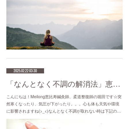
2025.02.22 03:30
「なんとなく不調の解消法」恵比寿で鍼灸師をお探しなら恵比寿meilong
こんにちは！Meilong恵比寿鍼灸師、柔道整復師の堀田です☆突
然寒くなったり、気圧が下がったり。。。心も体も天気や環境
に影響されますね(>_<)なんとなく不調が取れない時は下記の…