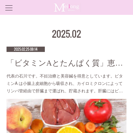
2025
.
02
2025.02.25 08:14
「ビタミンAとたんぱく質」恵比寿で口コミNo 1美容鍼灸ならmeilong
代表の石川です。不妊治療と美容鍼を得意としています。ビタ
ミンA は小腸上皮細胞から吸収され、カイロミクロンによって
リンパ管経由で肝臓まで運ばれ、貯蔵されます。肝臓にはビ…