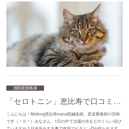
2025.02.20 05:30
「セロトニン」恵比寿で口コミNo.1美容鍼灸ならmeilong
こんにちは！Meilong恵比寿mana院鍼灸師、柔道整復師の宮崎
です（＾０＾）みなさん、1日の中で太陽の光をどのくらい浴び
ていますか？日光浴をする事で体内でビタミンDが作られます…