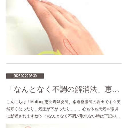
2025.02.22 03:30
「なんとなく不調の解消法」恵比寿で鍼灸師をお探しなら恵比寿meilong
こんにちは！Meilong恵比寿鍼灸師、柔道整復師の堀田です☆突
然寒くなったり、気圧が下がったり。。。心も体も天気や環境
に影響されますね(>_<)なんとなく不調が取れない時は下記の…