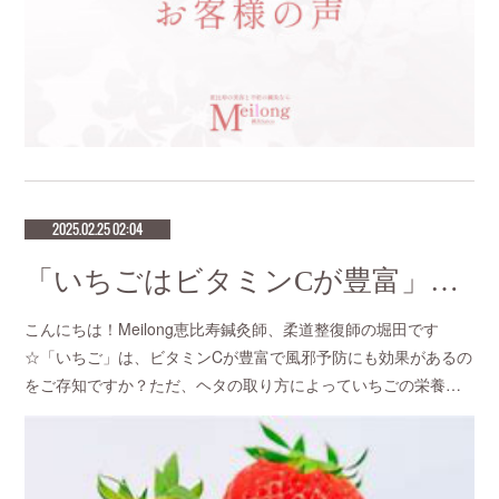
2025.02.25 02:04
「いちごはビタミンCが豊富」恵比寿で口コミNo 1美容鍼灸ならmeilong
こんにちは！Meilong恵比寿鍼灸師、柔道整復師の堀田です
☆「いちご」は、ビタミンCが豊富で風邪予防にも効果があるの
をご存知ですか？ただ、ヘタの取り方によっていちごの栄養…