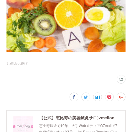
Staff blog
(
2511
)
【公式】恵比寿の美容鍼灸サロンmeilong｜ツボを押さえた針・お灸の治療で美容と健康を叶えます
恵比寿駅近で10年。大手WebメディアOZmallで7
年連続ランキング1位、Hot Pepper Beautyで口コ