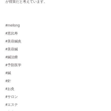
が得策だと考えています。
#meilong
#恵比寿
#美容鍼灸
#美容鍼
#鍼治療
#予防医学
#鍼
#針
#お灸
#サロン
#エステ