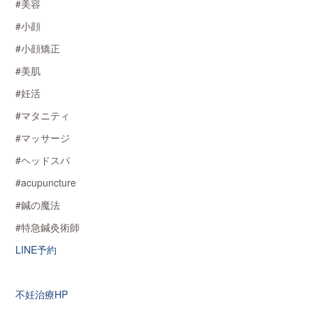
#美容
#小顔
#小顔矯正
#美肌
#妊活
#マタニティ
#マッサージ
#ヘッドスパ
#acupuncture
#鍼の魔法
#特急鍼灸術師
LINE予約
不妊治療HP