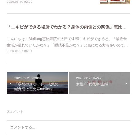
2026.08.10 02:00
「ニキビができる場所でわかる？身体の内側との関係」恵比寿で口コミNo 1美容鍼灸ならmeilong
こんにちは！Meilong恵比寿院の太田です🐱ニキビができると、「最近食
生活が乱れていたかな？」「睡眠不足かな？」と気になる方も多いので…
2026.08.07 06:21
2025.02.28 22:00
2025.02.25 04:49
「瞑想のメリット」人気の
女性/30代後半/主婦
鍼灸院は恵比寿meilong
0
コメント