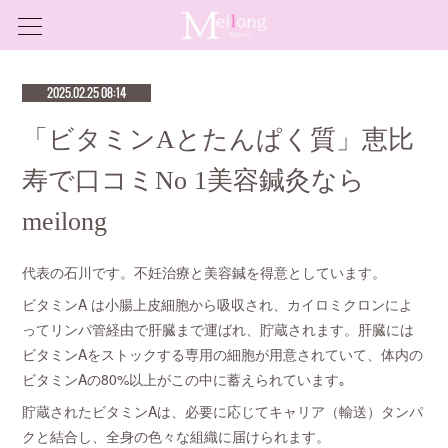
2025.02.25 08:14
「ビタミンAとたんぱく質」恵比
寿で口コミNo 1美容鍼灸なら
meilong
代表の石川です。不妊治療と美容鍼を得意としています。
ビタミンA は小腸上皮細胞から吸収され、カイロミクロンによ
ってリンパ管経由で肝臓まで運ばれ、貯蔵されます。肝臓には
ビタミンAをストックする専用の細胞が用意されていて、体内の
ビタミンAの80%以上がこの中に蓄えられています｡
貯蔵されたビタミンAは、必要に応じてキャリア（輸送）タンパ
クと結合し、全身の色々な組織に届けられます。