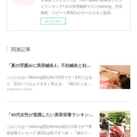
ミランキング1位の美容鍼灸サロンmeilong。完全
個室、リピート率92%のサービスをご提供。
フォロー
関連記事
「夏の浮腫みに美容鍼灸♪」不妊鍼灸と妊活鍼灸が得意のmeilong
こんにちは！Meilong恵比寿の竹田です！8月になる
と「顔がいつもより大きく見える」「朝のむくみ…
2026.08.10 03:00
「40代女性が意識したい美容栄養ランキング 第3位」不妊鍼灸と妊活鍼灸が得意のmeilong
こんにちは！meilong恵比寿mana院の小田です^^美
容栄養ランキング 第3位は鉄です！鉄 ～「疲れて…