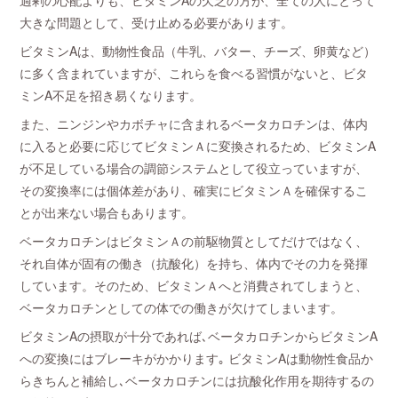
過剰の心配よりも、ビタミンAの欠乏の方が、全ての人にとって
大きな問題として、受け止める必要があります。
ビタミンAは、動物性食品（牛乳、バター、チーズ、卵黄など）
に多く含まれていますが、これらを食べる習慣がないと、ビタ
ミンA不足を招き易くなります。
また、ニンジンやカボチャに含まれるベータカロチンは、体内
に入ると必要に応じてビタミンＡに変換されるため、ビタミンA
が不足している場合の調節システムとして役立っていますが、
その変換率には個体差があり、確実にビタミンＡを確保するこ
とが出来ない場合もあります。
ベータカロチンはビタミンＡの前駆物質としてだけではなく、
それ自体が固有の働き（抗酸化）を持ち、体内でその力を発揮
しています。そのため、ビタミンＡへと消費されてしまうと、
ベータカロチンとしての体での働きが欠けてしまいます。
ビタミンAの摂取が十分であれば､ベータカロチンからビタミンA
への変換にはブレーキがかかります｡ ビタミンAは動物性食品か
らきちんと補給し､ベータカロチンには抗酸化作用を期待するの