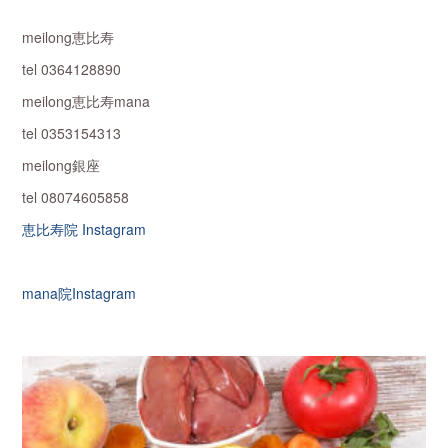
meilong恵比寿
tel 0364128890
meilong恵比寿mana
tel 0353154313
meilong銀座
tel 08074605858
恵比寿院 Instagram
mana院Instagram