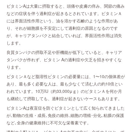
ビタミンAは大量に摂取すると、頭痛や皮膚の痒み、関節の痛み
などの症状を伴う過剰症が起きるとされています。ビタミンＡ
には界面活性作用という、油を溶かす石鹸のような作用があ
り、それが細胞膜を不安定にして過剰症の原因となるのです
が、キャリアタンパクと結合していれば、界面活性作用は消失
します。
良質タンパクの摂取不足や肝機能が低下していると、キャリア
タンパクが作れず、ビタミン Aの過剰症や欠乏を招きやすくな
ります。
ビタミンＡなど脂溶性ビタミンの必要量には、1〜10の個体差が
あり、最も多く必要な人は、最も少なくて済む人の約10倍とい
われています。10万IU（約33,000μｇ）のビタミンＡを何か月
も継続して摂取しても、過剰症が起きないケースもあります。
ビタミンAは夜盲症を防ぐビタミンとして広く知られてきました
が､動物の生殖・成長､免疫の維持､細胞の増殖･分化､粘膜の保護
など､全身の健康維持に不可欠な栄養素です。