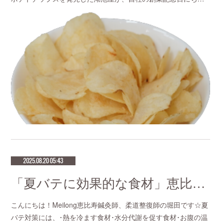
2025.08.20 05:43
「夏バテに効果的な食材」恵比寿で口コミNo 1美容鍼灸ならmeilong
こんにちは！Meilong恵比寿鍼灸師、柔道整復師の堀田です☆夏
バテ対策には、･熱を冷ます食材･水分代謝を促す食材･お腹の温