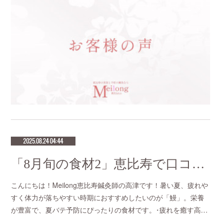
2025.08.24 04:44
「8月旬の食材2」恵比寿で口コミNo 1美容鍼灸ならmeilong
こんにちは！Meilong恵比寿鍼灸師の高津です！暑い夏、疲れや
すく体力が落ちやすい時期におすすめしたいのが「鰻」。栄養
が豊富で、夏バテ予防にぴったりの食材です。･疲れを癒す高…