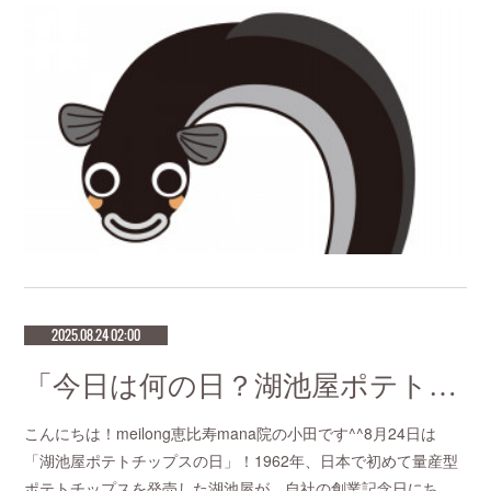
2025.08.24 02:00
「今日は何の日？湖池屋ポテトチップスの日」恵比寿で鍼灸師をお探しなら恵比寿meilong
こんにちは！meilong恵比寿mana院の小田です^^8月24日は
「湖池屋ポテトチップスの日」！1962年、日本で初めて量産型
ポテトチップスを発売した湖池屋が、自社の創業記念日にち…