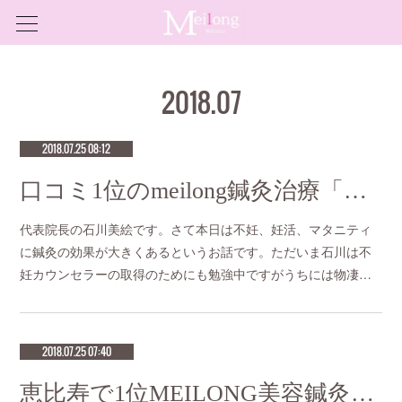
2018
.
07
2018.07.25 08:12
口コミ1位のmeilong鍼灸治療「不妊と妊活とマタニティ鍼灸」
代表院長の石川美絵です。さて本日は不妊、妊活、マタニティ
に鍼灸の効果が大きくあるというお話です。ただいま石川は不
妊カウンセラーの取得のためにも勉強中ですがうちには物凄…
2018.07.25 07:40
恵比寿で1位MEILONG美容鍼灸「7月22日～27日 桐始めて花を結ぶ」