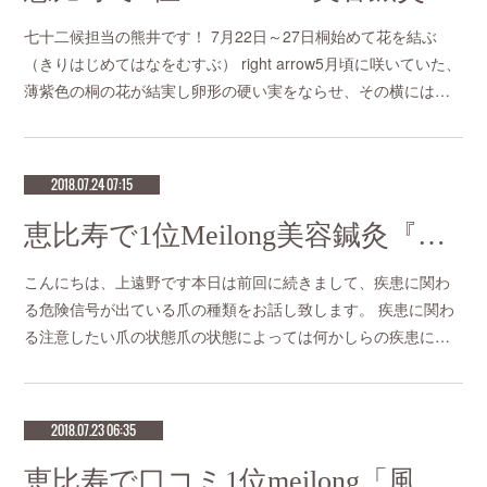
七十二候担当の熊井です！ 7月22日～27日桐始めて花を結ぶ
（きりはじめてはなをむすぶ） right arrow5月頃に咲いていた、
薄紫色の桐の花が結実し卵形の硬い実をならせ、その横には…
2018.07.24 07:15
恵比寿で1位Meilong美容鍼灸『爪2』
こんにちは、上遠野です本日は前回に続きまして、疾患に関わ
る危険信号が出ている爪の種類をお話し致します。 疾患に関わ
る注意したい爪の状態爪の状態によっては何かしらの疾患に…
2018.07.23 06:35
恵比寿で口コミ1位meilong「風邪のひきはじめは葛根湯」