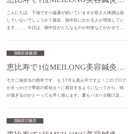
こんにちは、下地です☆猛暑が続いていますが皆さん体調は崩
していないでしょうか？最近、熱中症にかかる人が増加してい
ます、。。今日は、熱中症がどんなものか対策などかかせて…
2018.07.18 08:20
恵比寿で1位MEILONG美容鍼灸「7月17日～21日 鷹乃学を習う」
七十二候担当の熊井です。もう7月も真ん中ですよ！このブログ
がきっかけで季節の変化云々に着目するようになってから、時
が過ぎるのがとーっても早く感じます。夏もパタパタ駆け足…
2018.07.17 08:21