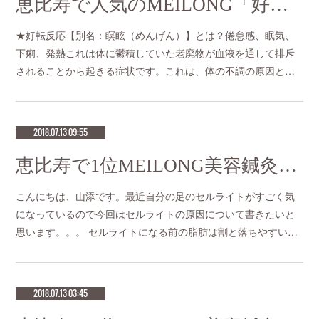
恵比寿で人気のMEILONG「好転反応」
★好転反応【別名：瞑眩（めんげん）】とは？倦怠感、眠気、
下痢、発熱これは体に鬱積していた老廃物が血液を通して排斥
されることから起きる症状です。これは、体の不調の原因と…
2018.07.13 09:55
恵比寿で1位MEILONG美容鍼灸「セルライト」
こんにちは、山添です。最近自分の足のセルライトがすごく気
になっているので今回はセルライトの原因について書きたいと
思います。。。 セルライトになる前の脂肪は割と落ちやすい…
2018.07.13 03:45