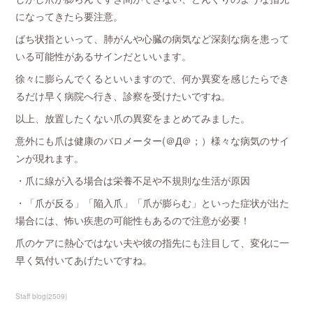
になってきたら要注意。
ばち状指といって、肺がんや心臓の病気など深刻な病を患って
いる可能性があるサインだといいます。
徐々に膨らんでくるといいますので、何か異変を感じたらでき
るだけ早く病院へ行き、診察を受けたいですね。
以上、放置したくない爪の異変をまとめてみました。
意外にも爪は健康のバロメーター(＠Д＠；）様々な病気のサイ
ンが現れます。
・爪に線が入る場合は栄養不足や不規則な生活が原因
・「爪が反る」「陥入爪」「爪が膨らむ」といった症状が出た
場合には、怖い疾患の可能性もあるので注意が必要！
爪のケアに熱心ではない夫や彼の指先にも注目して、変化に一
早く気付いてあげたいですね。
Staff blog
(
2509
)