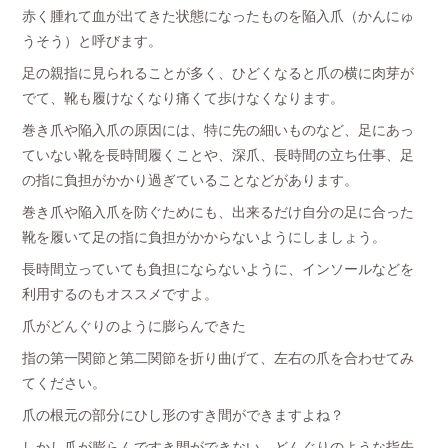
赤く腫れて血が出てきた状態になったものを陥入爪（かんにゅ
うそう）と呼びます。
足の親指に見られることが多く、ひどくなると爪の横に肉芽が
でて、靴も履けなくなり痛くて歩けなくなります。
巻き爪や陥入爪の原因には、特に先の細いものなど、足にあっ
ていない靴を長時間履くことや、深爪、長時間の立ち仕事、足
の指に負担がかかり過ぎていることなどがあります。
巻き爪や陥入爪を防ぐためにも、出来るだけ自分の足に合った
靴を履いて足の指に負担がかからないようにしましょう。
長時間立っていても負担にならないように、インソールなどを
利用するのもオススメですよ。
爪がどんぐりのように膨らんできた
指の第一関節と第二関節を折り曲げて、左右の爪を合わせてみ
てください。
爪の根元の部分にひし形のすき間ができますよね？
しかし爪が膨らんですき間ができない、どんぐりのような指先