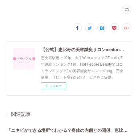
【公式】恵比寿の美容鍼灸サロンmeilong｜ツボを押さえた針・お灸の治療で美容と健康を叶えます
恵比寿駅近で10年。大手WebメディアOZmallで7
年連続ランキング1位、Hot Pepper Beautyで口コ
ミランキング1位の美容鍼灸サロンmeilong。完全
個室、リピート率92%のサービスをご提供。
フォロー
関連記事
「ニキビができる場所でわかる？身体の内側との関係」恵比寿で口コミNo 1美容鍼灸ならmeilong