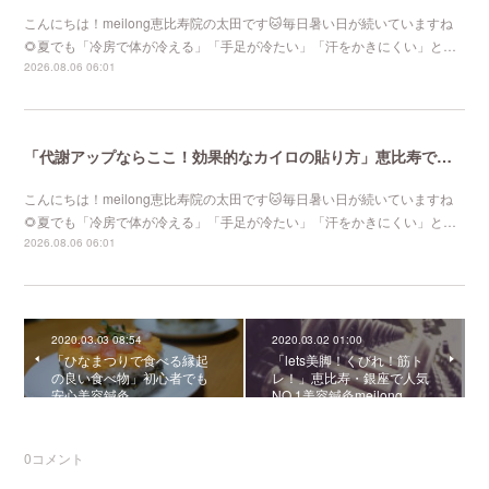
こんにちは！meilong恵比寿院の太田です🐱毎日暑い日が続いていますね
🌻夏でも「冷房で体が冷える」「手足が冷たい」「汗をかきにくい」と…
2026.08.06 06:01
「代謝アップならここ！効果的なカイロの貼り方」恵比寿で口コミNo 1美容鍼灸ならmeilong
こんにちは！meilong恵比寿院の太田です🐱毎日暑い日が続いていますね
🌻夏でも「冷房で体が冷える」「手足が冷たい」「汗をかきにくい」と…
2026.08.06 06:01
2020.03.03 08:54
2020.03.02 01:00
「ひなまつりで食べる縁起
「lets美脚！くびれ！筋ト
の良い食べ物」初心者でも
レ！」恵比寿・銀座で人気
安心美容鍼灸
NO.1美容鍼灸meilong
0
コメント