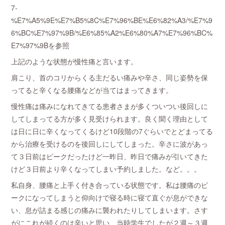
7-
%E7%A5%9E%E7%B5%8C%E7%96%BE%E6%82%A3/%E7%9
6%BC%E7%97%9B/%E6%85%A2%E6%80%A7%E7%96%BC%
E7%97%9Bを参照
上記のような状態が慢性痛と言います。
肩こり、首のコリからくる主だるい痛みや辛さ、同じ姿勢を保
ってると辛くなる腰痛などが当てはまってきます。
慢性痛は痛みになれてきてる患者さまが多くついつい後回しに
してしまってる方が多く見受けられます。良く聞く理由として
は日に日に辛くなってくるけど10段階の7ぐらいでとどまってる
から治療を受けるのを後回しにしてしまった。辛さに波があっ
て３日前はピークだったけど一昨日、昨日で痛みが引いてきた
けど３日前より辛くなってしまい予約しました。など。。。
私自身、腰痛と上手く付き合っている状態です。私は腰痛のピ
ークになってしまうと仰向けで寝る時に寝て直ぐが息ができな
い、息が詰まる感じの痛みに襲われたりしてしまいます。さす
がにこれが続くのは辛いと思い、当時学生でしたが２週～３週