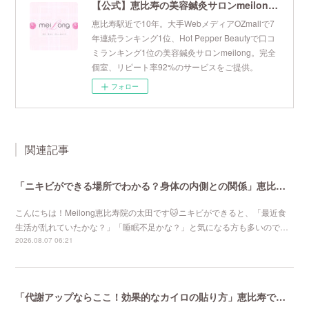
【公式】恵比寿の美容鍼灸サロンmeilong｜ツボを押さえた針・お灸の治療で美容と健康を叶えます
恵比寿駅近で10年。大手WebメディアOZmallで7
年連続ランキング1位、Hot Pepper Beautyで口コ
ミランキング1位の美容鍼灸サロンmeilong。完全
個室、リピート率92%のサービスをご提供。
フォロー
関連記事
「ニキビができる場所でわかる？身体の内側との関係」恵比寿で口コミNo 1美容鍼灸ならmeilong
こんにちは！Meilong恵比寿院の太田です🐱ニキビができると、「最近食
生活が乱れていたかな？」「睡眠不足かな？」と気になる方も多いので…
2026.08.07 06:21
「代謝アップならここ！効果的なカイロの貼り方」恵比寿で口コミNo 1美容鍼灸ならmeilong