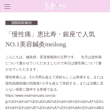
2020.03.03 08:23
「慢性痛」恵比寿・銀座で人気
NO.1美容鍼灸meilong
こんにちは。鍼灸師、柔道整復師の立野です。 先月は急性痛
について書かせていただきましたので本日は慢性痛について書
かせていただきます。
慢性疼痛とは，3カ月間を超えて持続もしくは再発する，または
急性組織損傷の回復後1カ月を超えて持続する，または治癒に至
らない病変に随伴する疼痛である。
https://www.msdmanuals.com/ja-
jp/%E3%83%97%E3%83%AD%E3%83%95%E3%82%A7%E3%
83%83%E3%82%B7%E3%83%A7%E3%83%8A%E3%83%AB/0