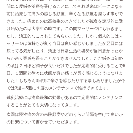
間に１度鍼灸治療を受けることにしてそれ以来はピークになる
前に治療して痛みの感じる頻度、辛くなる頻度を減らす事がで
きました。痛めたのは高校生のときでしたが鍼灸を定期的に受
け始めたのは大学生の時です。この間マッサージにも行きまし
たし、矯正的なこともしてもらいました。しかし個人的にはマ
ッサージは気持ちが良く当日は良い感じがしましたが翌日には
戻ってる気がしたり、矯正は日常生活の姿勢が当日悪かったか
らか余り実感を得ることができませんでした。ただ鍼灸は初め
の頃は２日ほど調子が良いだけでしたが定期的に受けることで5
日、１週間と徐々に状態が良い感じが長く感じるようになりま
した！もちろん3日後に辛さを感じたりする事もありましたが今
では3週～5週に１度のメンテナンスで維持できてます。
鍼灸治療には疼痛緩和の効果があるので定期的にメンテナンス
することがとても大切になってきます。
次回は慢性痛の方の来院頻度やどのくらい間隔を空けて良いか
の目安について書かせていただきます。