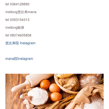
tel 0364128890
meilong恵比寿mana
tel 0353154313
meilong銀座
tel 08074605858
恵比寿院 Instagram
mana院Instagram