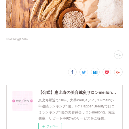
Staff blog
(
2509
)
【公式】恵比寿の美容鍼灸サロンmeilong｜ツボを押さえた針・お灸の治療で美容と健康を叶えます
恵比寿駅近で10年。大手WebメディアOZmallで7
年連続ランキング1位、Hot Pepper Beautyで口コ
ミランキング1位の美容鍼灸サロンmeilong。完全
個室、リピート率92%のサービスをご提供。
フォロー