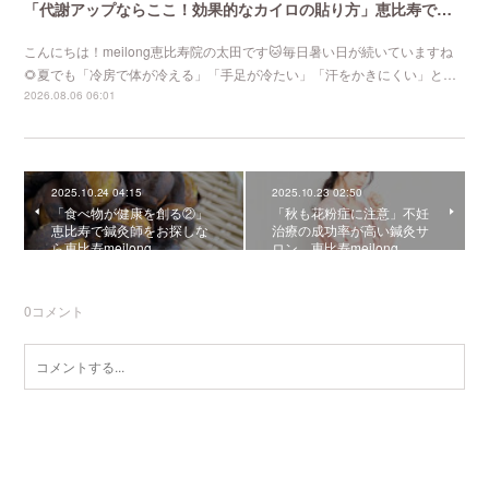
「代謝アップならここ！効果的なカイロの貼り方」恵比寿で口コミNo 1美容鍼灸ならmeilong
こんにちは！meilong恵比寿院の太田です🐱毎日暑い日が続いていますね
🌻夏でも「冷房で体が冷える」「手足が冷たい」「汗をかきにくい」と…
2026.08.06 06:01
2025.10.24 04:15
2025.10.23 02:50
「食べ物が健康を創る②」
「秋も花粉症に注意」不妊
恵比寿で鍼灸師をお探しな
治療の成功率が高い鍼灸サ
ら恵比寿meilong
ロン 恵比寿meilong
0
コメント