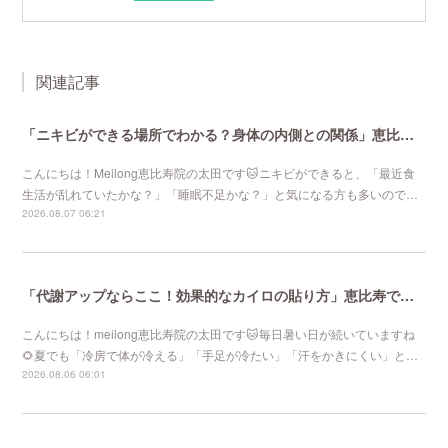
関連記事
「ニキビができる場所でわかる？身体の内側との関係」恵比寿で口コミNo 1美容鍼灸ならmeilong
こんにちは！Meilong恵比寿院の太田です🐱ニキビができると、「最近食
生活が乱れていたかな？」「睡眠不足かな？」と気になる方も多いので…
2026.08.07 06:21
「代謝アップならここ！効果的なカイロの貼り方」恵比寿で口コミNo 1美容鍼灸ならmeilong
こんにちは！meilong恵比寿院の太田です🐱毎日暑い日が続いていますね
🌻夏でも「冷房で体が冷える」「手足が冷たい」「汗をかきにくい」と…
2026.08.06 06:01