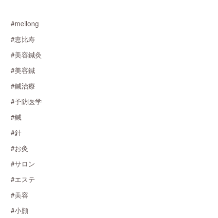
#meilong
#恵比寿
#美容鍼灸
#美容鍼
#鍼治療
#予防医学
#鍼
#針
#お灸
#サロン
#エステ
#美容
#小顔