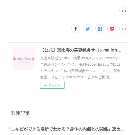
【公式】恵比寿の美容鍼灸サロンmeilong｜ツボを押さえた針・お灸の治療で美容と健康を叶えます
恵比寿駅近で10年。大手WebメディアOZmallで7
年連続ランキング1位、Hot Pepper Beautyで口コ
ミランキング1位の美容鍼灸サロンmeilong。完全
個室、リピート率92%のサービスをご提供。
フォロー
関連記事
「ニキビができる場所でわかる？身体の内側との関係」恵比寿で口コミNo 1美容鍼灸ならmeilong