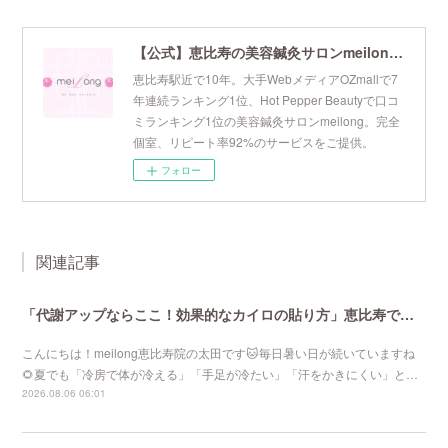
【公式】恵比寿の美容鍼灸サロンmeilong｜ツボを押さえた針・お灸の治療で美容と健康を叶えます
恵比寿駅近で10年。大手WebメディアOZmallで7
年連続ランキング1位、Hot Pepper Beautyで口コ
ミランキング1位の美容鍼灸サロンmeilong。完全
個室、リピート率92%のサービスをご提供。
フォロー
関連記事
「代謝アップならここ！効果的なカイロの貼り方」恵比寿で口コミNo 1美容鍼灸ならmeilong
こんにちは！meilong恵比寿院の太田です🐱毎日暑い日が続いていますね
🌻夏でも「冷房で体が冷える」「手足が冷たい」「汗をかきにくい」と…
2026.08.06 06:01