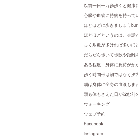
以前一日一万歩歩くと健康
心臓や血管に持病を持って
ほどほどに歩きましょうbur
ほどほどというのは、会話
歩く歩数が多ければ多いほ
だらだら歩いて歩数や距離
ある程度、身体に負荷がか
歩く時間帯は朝ではなく夕
朝は身体に全身の血液もま
頭も体もさえた日が沈む前
ウォーキング
ウェブ予約
Facebook
instagram