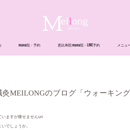
約
mana院・予約
恵比寿院 mana院・LINE予約
メニュ
灸MEILONGのブログ「ウォーキン
いますが痩せませんun
よいでしょうか。