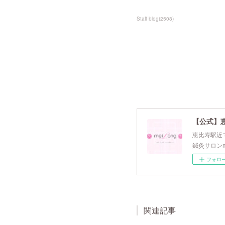
Staff blog
(
2508
)
【公式】
恵比寿駅近で
鍼灸サロンm
フォロ
関連記事