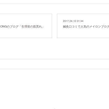
2017.04.10 01:44
LONGのブログ「生理前の肌荒れ」
鍼灸口コミで人気のメイロンブロ