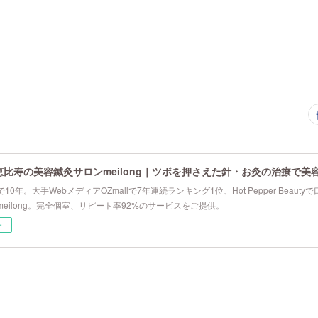
恵比寿の美容鍼灸サロンmeilong｜ツボを押さえた針・お灸の治療で美
10年。大手WebメディアOZmallで7年連続ランキング1位、Hot Pepper Beau
eilong。完全個室、リピート率92%のサービスをご提供。
ー