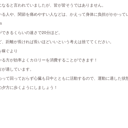
になると言われていましたが、皆が皆そうではありません。
いる人や、関節を痛めやすい人などは、かえって身体に負担がかかって
n
ができるくらいの速さで20分ほど。
ど、距離が長ければ長いほどいいという考えは捨ててください。
を稼ぐより
かる方が効率よくカロリーを消費することができます！
方が適しています。
わって回っておらず心臓も日中とともに活動するので、運動に適した状
の夕方に歩くようにしましょう！