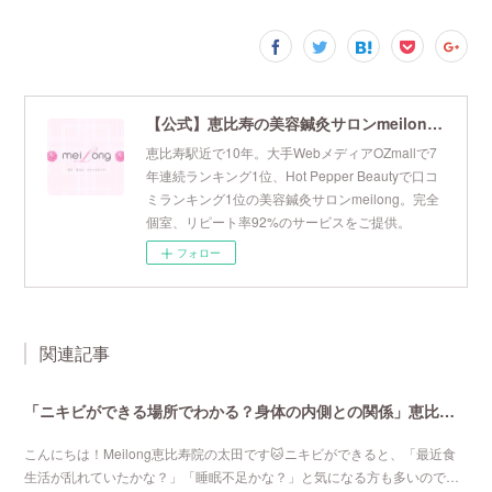
【公式】恵比寿の美容鍼灸サロンmeilong｜ツボを押さえた針・お灸の治療で美容と健康を叶えます
恵比寿駅近で10年。大手WebメディアOZmallで7
年連続ランキング1位、Hot Pepper Beautyで口コ
ミランキング1位の美容鍼灸サロンmeilong。完全
個室、リピート率92%のサービスをご提供。
フォロー
関連記事
「ニキビができる場所でわかる？身体の内側との関係」恵比寿で口コミNo 1美容鍼灸ならmeilong
こんにちは！Meilong恵比寿院の太田です🐱ニキビができると、「最近食
生活が乱れていたかな？」「睡眠不足かな？」と気になる方も多いので…