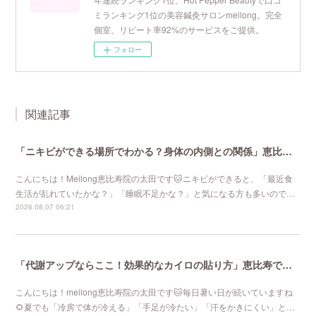
ミランキング1位の美容鍼灸サロンmeilong。完全
個室、リピート率92%のサービスをご提供。
フォロー
関連記事
「ニキビができる場所でわかる？身体の内側との関係」恵比寿で口コミNo 1美容鍼灸ならmeilong
こんにちは！Meilong恵比寿院の太田です🐱ニキビができると、「最近食
生活が乱れていたかな？」「睡眠不足かな？」と気になる方も多いので…
2026.08.07 06:21
「代謝アップならここ！効果的なカイロの貼り方」恵比寿で口コミNo 1美容鍼灸ならmeilong
こんにちは！meilong恵比寿院の太田です🐱毎日暑い日が続いていますね
🌻夏でも「冷房で体が冷える」「手足が冷たい」「汗をかきにくい」と…