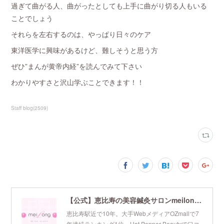
過ぎて曲がる人、曲がったとしても上手に曲がり切る人もいる
ことでしょう
それらを左右するのは、やっぱり日々のケア
東洋医学に興味があるけど、難しそうと思う方
ぜひ”まんが黄帝内経”を読んでみて下さい
わかりやすさと沢山学ぶことできます！！
Staff blog
(
2509
)
【公式】恵比寿の美容鍼灸サロンmeilong｜ツボを押さえた針・お灸の治療で美容と健康を叶えます
恵比寿駅近で10年。大手WebメディアOZmallで7
年連続ランキング1位、Hot Pepper Beautyで口コ