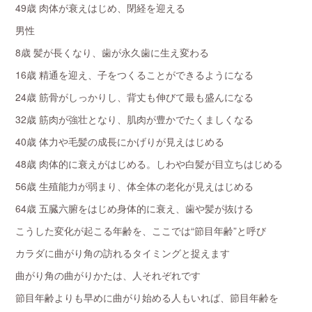
49歳 肉体が衰えはじめ、閉経を迎える
男性
8歳 髪が長くなり、歯が永久歯に生え変わる
16歳 精通を迎え、子をつくることができるようになる
24歳 筋骨がしっかりし、背丈も伸びて最も盛んになる
32歳 筋肉が強壮となり、肌肉が豊かでたくましくなる
40歳 体力や毛髪の成長にかげりが見えはじめる
48歳 肉体的に衰えがはじめる。しわや白髪が目立ちはじめる
56歳 生殖能力が弱まり、体全体の老化が見えはじめる
64歳 五臓六腑をはじめ身体的に衰え、歯や髪が抜ける
こうした変化が起こる年齢を、ここでは“節目年齢”と呼び
カラダに曲がり角の訪れるタイミングと捉えます
曲がり角の曲がりかたは、人それぞれです
節目年齢よりも早めに曲がり始める人もいれば、節目年齢を