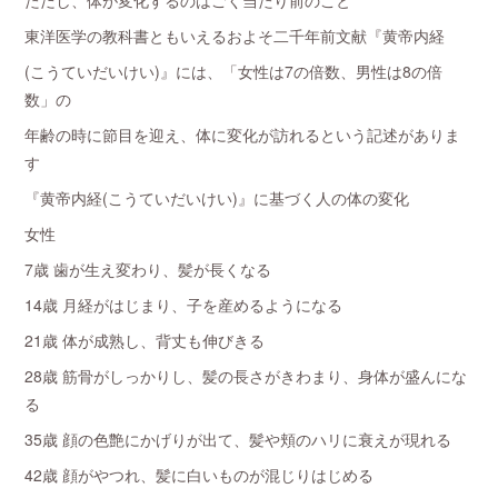
ただし、体が変化するのはごく当たり前のこと
東洋医学の教科書ともいえるおよそ二千年前文献『黄帝内経
(こうていだいけい)』には、「女性は7の倍数、男性は8の倍
数」の
年齢の時に節目を迎え、体に変化が訪れるという記述がありま
す
『黄帝内経(こうていだいけい)』に基づく人の体の変化
女性
7歳 歯が生え変わり、髪が長くなる
14歳 月経がはじまり、子を産めるようになる
21歳 体が成熟し、背丈も伸びきる
28歳 筋骨がしっかりし、髪の長さがきわまり、身体が盛んにな
る
35歳 顔の色艶にかげりが出て、髪や頬のハリに衰えが現れる
42歳 顔がやつれ、髪に白いものが混じりはじめる