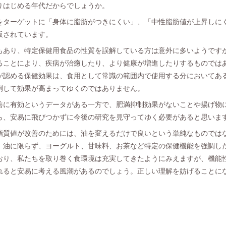
りはじめる年代だからでしょうか。
をターゲットに「身体に脂肪がつきにくい」、「中性脂肪値が上昇しに
販されています。
もあり、特定保健用食品の性質を誤解している方は意外に多いようです
ることにより、疾病が治癒したり、より健康が増進したりするものでは
が認める保健効果は、食用として常識の範囲内で使用する分においてあ
例して効果が高まってゆくのではありません。
善に有効というデータがある一方で、肥満抑制効果がないことや揚げ物
ら、安易に飛びつかずに今後の研究を見守ってゆく必要があると思いま
脂質値が改善のためには、油を変えるだけで良いという単純なものでは
。油に限らず、ヨーグルト、甘味料、お茶など特定の保健機能を強調し
おり、私たちを取り巻く食環境は充実してきたようにみえますが、機能
れると安易に考える風潮があるのでしょう。正しい理解を妨げることに