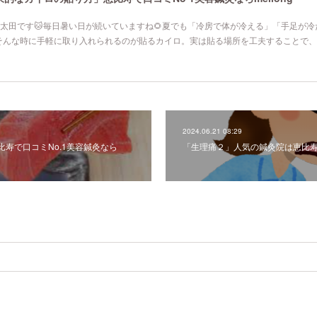
寿院の太田です🐱毎日暑い日が続いていますね🌻夏でも「冷房で体が冷える」「手足が
そんな時に手軽に取り入れられるのが貼るカイロ。実は貼る場所を工夫することで、
2024.06.21 08:29
寿で口コミNo.1美容鍼灸なら
「生理痛２」人気の鍼灸院は恵比寿me