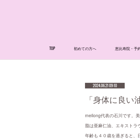
TOP
初めての方へ
恵比寿院・予
2024.06.21 09:10
「身体に良い油
meilong代表の石川です
脂は亜麻仁油、エキストラ
年齢も４０歳を過ぎると、