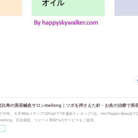
恵比寿の美容鍼灸サロンmeilong｜ツボを押さえた針・お灸の治療で美
10年。大手WebメディアOZmallで7年連続ランキング1位、Hot Pepper Beau
eilong。完全個室、リピート率92%のサービスをご提供。
ー