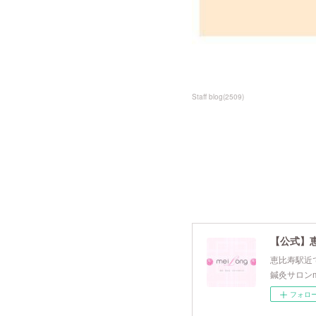
Staff blog
(
2509
)
【公式】
恵比寿駅近で
鍼灸サロンm
フォロ