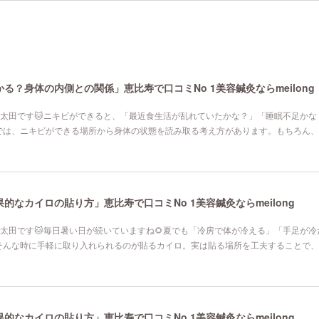
る？身体の内側との関係」恵比寿で口コミNo 1美容鍼灸ならmeilong
寿院の太田です🐱ニキビができると、「最近食生活が乱れていたかな？」「睡眠不足か
では、ニキビができる場所から身体の状態を読み取る考え方があります。もちろん、
なカイロの貼り方」恵比寿で口コミNo 1美容鍼灸ならmeilong
寿院の太田です🐱毎日暑い日が続いていますね🌻夏でも「冷房で体が冷える」「手足が
そんな時に手軽に取り入れられるのが貼るカイロ。実は貼る場所を工夫することで、
なカイロの貼り方」恵比寿で口コミNo 1美容鍼灸ならmeilong