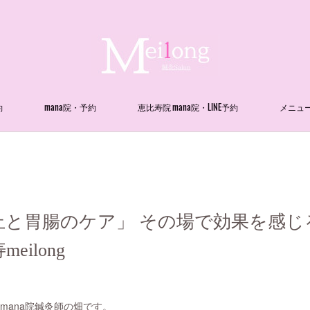
約
mana院・予約
恵比寿院 mana院・LINE予約
メニュ
止と胃腸のケア」 その場で効果を感じ
ilong
寿mana院鍼灸師の畑です。