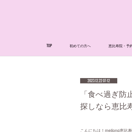
TOP
初めての方へ
恵比寿院・予
2023.12.22 07:12
「食べ過ぎ防
探しなら恵比寿me
こんにちは！meilong恵比