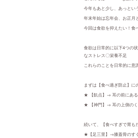
今年もあと少し、あっという
年末年始は忘年会、お正月
今回は食欲を抑えたい！食
食欲は日常的に以下4つの
なストレス〇栄養不足
これらのことを日常的に意
まずは【食べ過ぎ防止】に
★ 【飢点】→ 耳の前にあ
★ 【神門】→ 耳の上側の
続いて、【食べすぎで胃も
★【足三里】→膝蓋骨のす