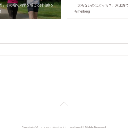
因」その場で効果を感じる針治療を
「太らないのはどっち？」恵比寿で
g
らmeilong
Copyright(c) メイロン株式会社 meilong All Rights Reserved.