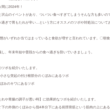
間に2024年！
と沢山のイベントがあり、ついつい食べすぎてしまうそんな方も多いの
べ過ぎで胃もたれが辛い…という方にオススメのツボや対処法について
状態がいずれか当てはまっていると食欲が増すと言われています。〇朝
識し、年末年始や普段からの食べ過ぎを防いでいきましょう。
のツボを紹介いたします。
る小さな突起の付け根部分のくぼみにあるツボ
くぼみのキワにあるツボ
たれや胃腸の調子が悪い時】に効果的なツボを紹介いたします。
ぐ下の外側のくぼみから指4本分下にある前脛骨筋という筋肉の上にあ