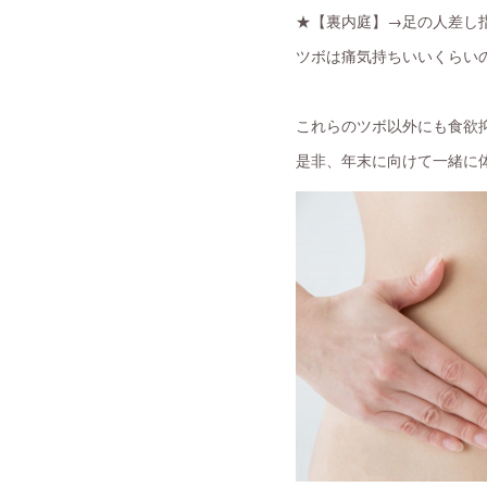
★【裏内庭】→足の人差し
ツボは痛気持ちいいくらいの
これらのツボ以外にも食欲
是非、年末に向けて一緒に