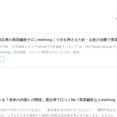
恵比寿の美容鍼灸サロンmeilong｜ツボを押さえた針・お灸の治療で美
10年。大手WebメディアOZmallで7年連続ランキング1位、Hot Pepper Beau
eilong。完全個室、リピート率92%のサービスをご提供。
ー
る？身体の内側との関係」恵比寿で口コミNo 1美容鍼灸ならmeilong
寿院の太田です🐱ニキビができると、「最近食生活が乱れていたかな？」「睡眠不足か
では、ニキビができる場所から身体の状態を読み取る考え方があります。もちろん、