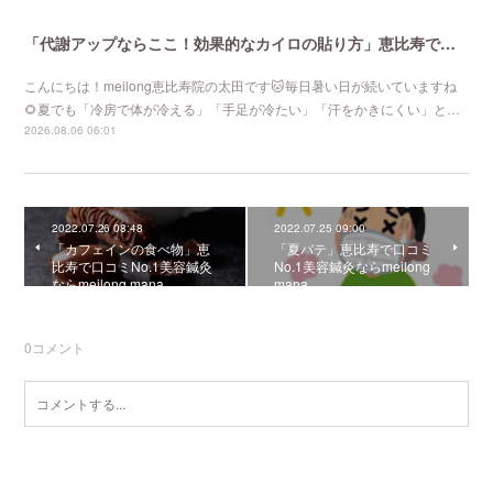
「代謝アップならここ！効果的なカイロの貼り方」恵比寿で口コミNo 1美容鍼灸ならmeilong
こんにちは！meilong恵比寿院の太田です🐱毎日暑い日が続いていますね
🌻夏でも「冷房で体が冷える」「手足が冷たい」「汗をかきにくい」と…
2026.08.06 06:01
2022.07.26 08:48
2022.07.25 09:00
「カフェインの食べ物」恵
「夏バテ」恵比寿で口コミ
比寿で口コミNo.1美容鍼灸
No.1美容鍼灸ならmeilong
ならmeilong mana
mana
0
コメント