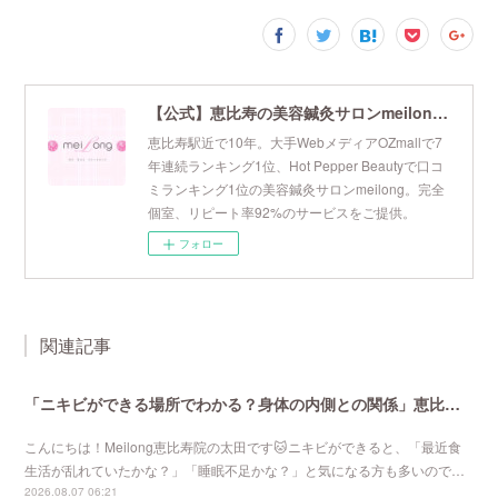
【公式】恵比寿の美容鍼灸サロンmeilong｜ツボを押さえた針・お灸の治療で美容と健康を叶えます
恵比寿駅近で10年。大手WebメディアOZmallで7
年連続ランキング1位、Hot Pepper Beautyで口コ
ミランキング1位の美容鍼灸サロンmeilong。完全
個室、リピート率92%のサービスをご提供。
フォロー
関連記事
「ニキビができる場所でわかる？身体の内側との関係」恵比寿で口コミNo 1美容鍼灸ならmeilong
こんにちは！Meilong恵比寿院の太田です🐱ニキビができると、「最近食
生活が乱れていたかな？」「睡眠不足かな？」と気になる方も多いので…
2026.08.07 06:21