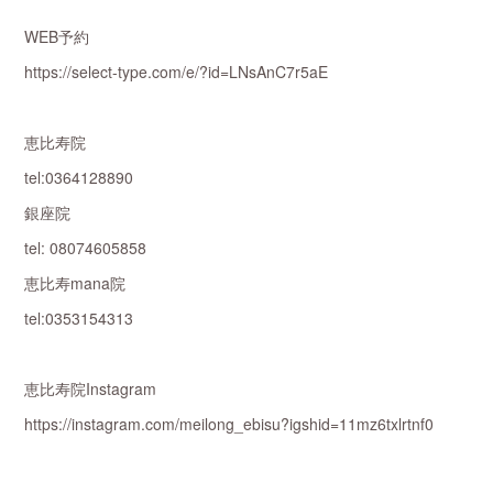
WEB予約
https://select-type.com/e/?id=LNsAnC7r5aE
恵比寿院
tel:0364128890
銀座院
tel: 08074605858
恵比寿mana院
tel:0353154313
恵比寿院Instagram
https://instagram.com/meilong_ebisu?igshid=11mz6txlrtnf0