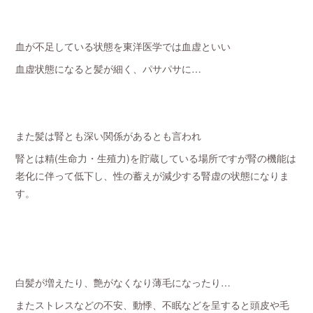
血が不足している状態を東洋医学では血虚といい
血虚状態になると髪が細く、パサパサに…
また髪は腎とも深い関係があるとも言われ
腎とは精(生命力・生殖力)を貯蔵している場所ですが腎の機能は
老化に伴って低下し、性の蓄えが減少する腎虚の状態になりま
す。
白髪が増えたり、艶がなくなり薄毛になったり…
またストレスなどの不安、動悸、不眠などを呈すると頭皮や毛