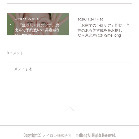
2020.11.25 06:16
2020.11.24 14:26
「症状別☆顔のツボ」恵
「お家での小顔ケア」即効
比寿で予約数No.1美容鍼灸
性のある美容鍼灸をお探し
ならmeilong
なら恵比寿にあるmeilong
0
コメント
Copyright(c) メイロン株式会社 meilong All Rights Reserved.