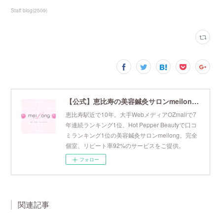
Staff blog
(
2509
)
【公式】恵比寿の美容鍼灸サロンmeilong｜ツボを押さえた針・お灸の治療で美容と健康を叶えます
恵比寿駅近で10年。大手WebメディアOZmallで7
年連続ランキング1位、Hot Pepper Beautyで口コ
ミランキング1位の美容鍼灸サロンmeilong。完全
個室、リピート率92%のサービスをご提供。
フォロー
関連記事