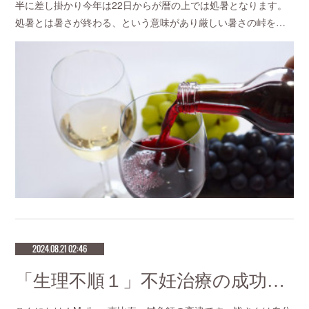
半に差し掛かり今年は22日からが暦の上では処暑となります。
処暑とは暑さが終わる、という意味があり厳しい暑さの峠を…
2024.08.21 02:46
「生理不順１」不妊治療の成功率が高い鍼灸サロン 恵比寿meilong