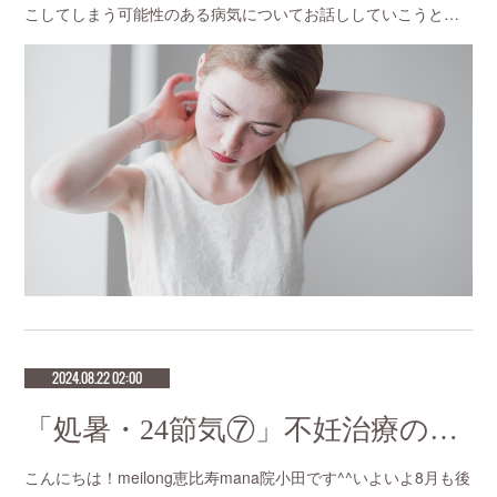
こしてしまう可能性のある病気についてお話ししていこうと…
2024.08.22 02:00
「処暑・24節気⑦」不妊治療の成功率が高い鍼灸サロン 恵比寿meilong
こんにちは！meilong恵比寿mana院小田です^^いよいよ8月も後