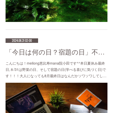
2024.08.31 02:00
「今日は何の日？宿題の日」不妊鍼灸と妊活鍼灸が得意のmeilong
こんにちは！meilong恵比寿mana院小田です^^本日夏休み最終
日,８/31は野菜の日、そして宿題の日(学べる喜びに気づく日)で
す！！！大人になっても8月最終日はなんだかソワソワしてし…