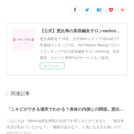
【公式】恵比寿の美容鍼灸サロンmeilong｜ツボを押さえた針・お灸の治療で美容と健康を叶えます
恵比寿駅近で10年。大手WebメディアOZmallで7
年連続ランキング1位、Hot Pepper Beautyで口コ
ミランキング1位の美容鍼灸サロンmeilong。完全
個室、リピート率92%のサービスをご提供。
フォロー
関連記事
「ニキビができる場所でわかる？身体の内側との関係」恵比寿で口コミNo 1美容鍼灸ならmeilong
こんにちは！Meilong恵比寿院の太田です🐱ニキビができると、「最近食
生活が乱れていたかな？」「睡眠不足かな？」と気になる方も多いので…
2026.08.07 06:21