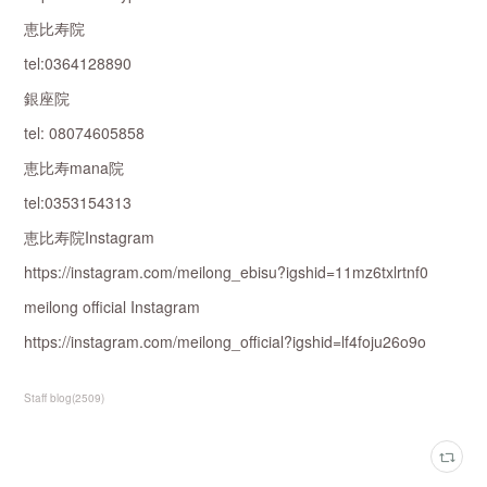
恵比寿院
tel:0364128890
銀座院
tel: 08074605858
恵比寿mana院
tel:0353154313
恵比寿院Instagram
https://instagram.com/meilong_ebisu?igshid=11mz6txlrtnf0
meilong official Instagram
https://instagram.com/meilong_official?igshid=lf4foju26o9o
Staff blog
(
2509
)