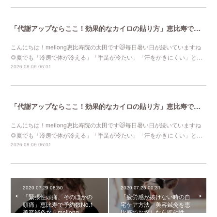
「代謝アップならここ！効果的なカイロの貼り方」恵比寿で口コミNo 1美容鍼灸ならmeilong
こんにちは！meilong恵比寿院の太田です🐱毎日暑い日が続いていますね
🌻夏でも「冷房で体が冷える」「手足が冷たい」「汗をかきにくい」と…
2026.08.06 06:01
「代謝アップならここ！効果的なカイロの貼り方」恵比寿で口コミNo 1美容鍼灸ならmeilong
こんにちは！meilong恵比寿院の太田です🐱毎日暑い日が続いていますね
🌻夏でも「冷房で体が冷える」「手足が冷たい」「汗をかきにくい」と…
2026.08.06 06:01
2020.07.29 08:50
2020.07.25 00:31
「緊張性頭痛、そのほかの
「疲労感が抜けない時の自
頭痛」恵比寿で予約数No.1
宅ケア方法」美容鍼灸を恵
美容鍼灸ならmeilong
比寿でお探しなら即効性…