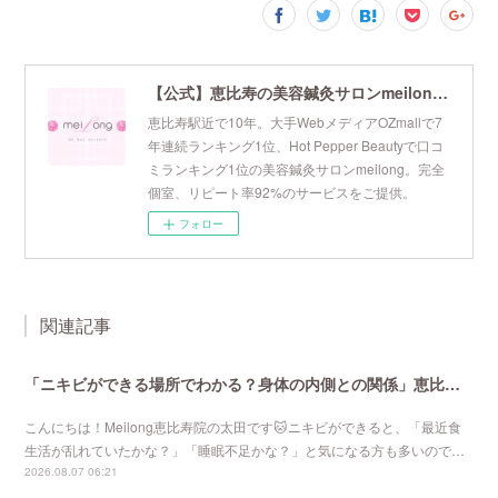
【公式】恵比寿の美容鍼灸サロンmeilong｜ツボを押さえた針・お灸の治療で美容と健康を叶えます
恵比寿駅近で10年。大手WebメディアOZmallで7
年連続ランキング1位、Hot Pepper Beautyで口コ
ミランキング1位の美容鍼灸サロンmeilong。完全
個室、リピート率92%のサービスをご提供。
フォロー
関連記事
「ニキビができる場所でわかる？身体の内側との関係」恵比寿で口コミNo 1美容鍼灸ならmeilong
こんにちは！Meilong恵比寿院の太田です🐱ニキビができると、「最近食
生活が乱れていたかな？」「睡眠不足かな？」と気になる方も多いので…
2026.08.07 06:21