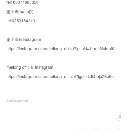
tel: 08074605858
恵比寿mana院
tel:0353154313
恵比寿院Instagram
https://instagram.com/meilong_ebisu?igshid=11mz6txlrtnf0
meilong official Instagram
https://instagram.com/meilong_official?igshid=lf4foju26o9o
Staff blog
(
2509
)