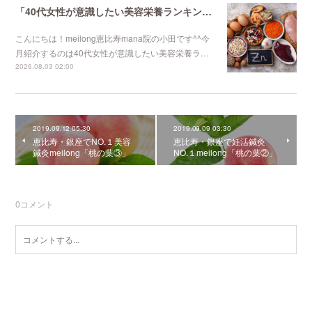
「40代女性が意識したい美容栄養ランキング 第4位」恵比寿で1番人気のマタニティサロンmeilong
こんにちは！meilong恵比寿mana院の小田です^^今
月紹介するのは40代女性が意識したい美容栄養ラ…
2026.08.03 02:00
2019.09.12 05:30
2019.09.09 03:30
恵比寿・銀座でNO.１美容
恵比寿・銀座で妊活鍼灸
鍼灸meilong「桃の葉③」
NO.１meilong「桃の葉②」
0
コメント