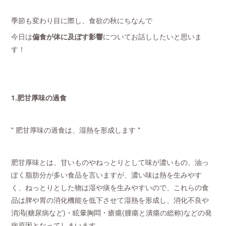
季節も変わり目に際し、食欲の秋にちなんで
今日は
偏食が体に及ぼす影響
についてお話ししたいと思いま
す！
1.肥甘厚味の過食
" 肥甘厚味の過食は、湿熱を形成します "
肥甘厚味とは、甘いものやねっとりとして味が濃いもの、油っ
ぽく脂肪分が多い食品を言いますが、濃い味は熱を生みやす
く、ねっとりとした物は湿や痰を生みやすいので、これらの食
品は脾や胃の消化機能を低下させて湿熱を形成し、消化不良や
消渇(糖尿病など)・眩暈胸悶・瘡瘍(腫瘍と潰瘍の総称)などの発
病原因となってしまいます。