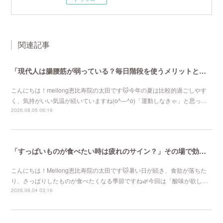
関連記事
「現代人は腸腰筋が弱っている？毎日階段を使うメリットとは」恵比寿で1番人気のマタニティサロンmeilong
こんにちは！meilong恵比寿院の太田です🐱今年の夏は比較的過ごしやす
く、気持がいい気温が続いていますね(o^―^o)「運動しなきゃ」と思っ…
2026.08.05 06:16
「すっぱいものが食べたい時は疲れのサイン？」その場で効果を感じる針治療をお探しなら恵比寿meilong
こんにちは！Meilong恵比寿院の太田です🐱暑い日が続き、食欲が落ちた
り、さっぱりしたものが食べたくなる季節ですね🌿今回は「酸味が欲し…
2026.08.04 03:16