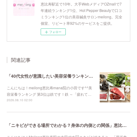
恵比寿駅近で10年。大手WebメディアOZmallで7
年連続ランキング1位、Hot Pepper Beautyで口コ
ミランキング1位の美容鍼灸サロンmeilong。完全
個室、リピート率92%のサービスをご提供。
フォロー
関連記事
「40代女性が意識したい美容栄養ランキング 第3位」不妊鍼灸と妊活鍼灸が得意のmeilong
こんにちは！meilong恵比寿mana院の小田です^^美
容栄養ランキング 第3位は鉄です！鉄 ～「疲れて…
2026.08.10 02:00
「ニキビができる場所でわかる？身体の内側との関係」恵比寿で口コミNo 1美容鍼灸ならmeilong
こんにちは！Meilong恵比寿院の太田です🐱ニキビができると、「最近食