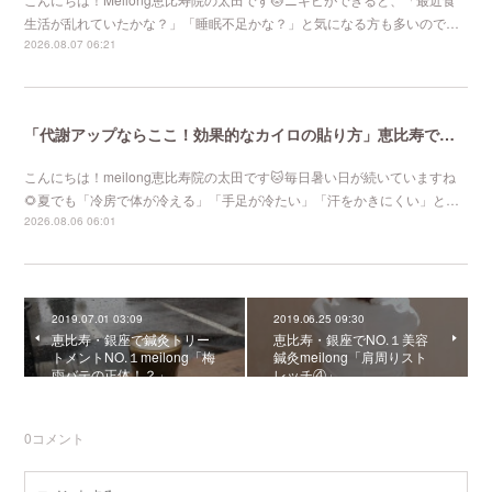
生活が乱れていたかな？」「睡眠不足かな？」と気になる方も多いので…
2026.08.07 06:21
「代謝アップならここ！効果的なカイロの貼り方」恵比寿で口コミNo 1美容鍼灸ならmeilong
こんにちは！meilong恵比寿院の太田です🐱毎日暑い日が続いていますね
🌻夏でも「冷房で体が冷える」「手足が冷たい」「汗をかきにくい」と…
2026.08.06 06:01
2019.07.01 03:09
2019.06.25 09:30
恵比寿・銀座で鍼灸トリー
恵比寿・銀座でNO.１美容
トメントNO.１meilong「梅
鍼灸meilong「肩周りスト
雨バテの正体！？」
レッチ④」
0
コメント