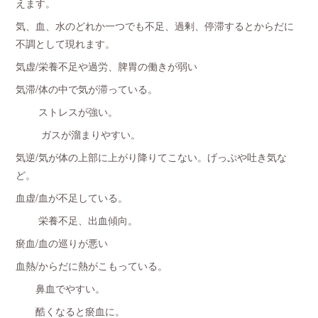
えます。
気、血、水のどれか一つでも不足、過剰、停滞するとからだに
不調として現れます。
気虚/栄養不足や過労、脾胃の働きが弱い
気滞/体の中で気が滞っている。
ストレスが強い。
ガスが溜まりやすい。
気逆/気が体の上部に上がり降りてこない。げっぷや吐き気な
ど。
血虚/血が不足している。
栄養不足、出血傾向。
瘀血/血の巡りが悪い
血熱/からだに熱がこもっている。
鼻血でやすい。
酷くなると瘀血に。