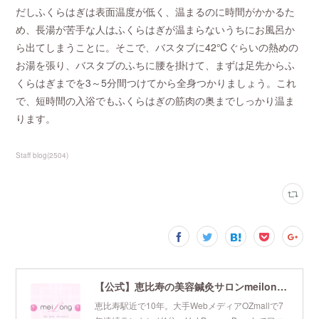
だしふくらはぎは表面温度が低く、温まるのに時間がかかるた
め、長湯が苦手な人はふくらはぎが温まらないうちにお風呂か
ら出てしまうことに。そこで、バスタブに42℃ぐらいの熱めの
お湯を張り、バスタブのふちに腰を掛けて、まずは足先からふ
くらはぎまでを3～5分間つけてから全身つかりましょう。これ
で、短時間の入浴でもふくらはぎの筋肉の奥までしっかり温ま
ります。
Staff blog
(
2504
)
【公式】恵比寿の美容鍼灸サロンmeilong｜ツボを押さえた針・お灸の治療で美容と健康を叶えます
恵比寿駅近で10年。大手WebメディアOZmallで7