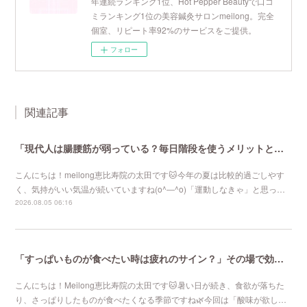
年連続ランキング1位、Hot Pepper Beautyで口コ
ミランキング1位の美容鍼灸サロンmeilong。完全
個室、リピート率92%のサービスをご提供。
フォロー
関連記事
「現代人は腸腰筋が弱っている？毎日階段を使うメリットとは」恵比寿で1番人気のマタニティサロンmeilong
こんにちは！meilong恵比寿院の太田です🐱今年の夏は比較的過ごしやす
く、気持がいい気温が続いていますね(o^―^o)「運動しなきゃ」と思っ…
2026.08.05 06:16
「すっぱいものが食べたい時は疲れのサイン？」その場で効果を感じる針治療をお探しなら恵比寿meilong
こんにちは！Meilong恵比寿院の太田です🐱暑い日が続き、食欲が落ちた
り、さっぱりしたものが食べたくなる季節ですね🌿今回は「酸味が欲し…