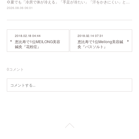
🌻夏でも「冷房で体が冷える」「手足が冷たい」「汗をかきにくい」と…
2026.08.06 06:01
2018.02.18 04:44
2018.02.14 07:31
恵比寿で1位MEILONG美容
恵比寿で1位Meilong美容鍼
鍼灸『花粉症』
灸『バスソルト』
0
コメント