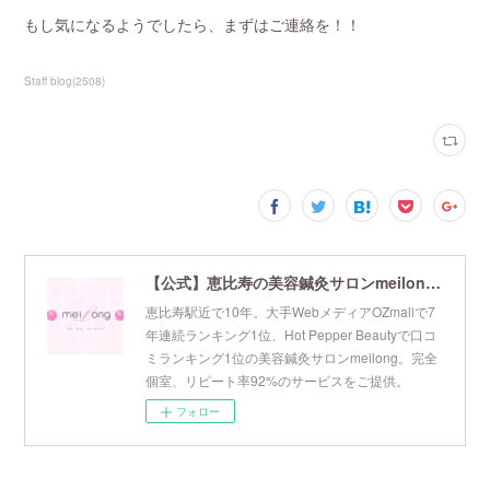
もし気になるようでしたら、まずはご連絡を！！
Staff blog
(
2508
)
【公式】恵比寿の美容鍼灸サロンmeilong｜ツボを押さえた針・お灸の治療で美容と健康を叶えます
恵比寿駅近で10年。大手WebメディアOZmallで7
年連続ランキング1位、Hot Pepper Beautyで口コ
ミランキング1位の美容鍼灸サロンmeilong。完全
個室、リピート率92%のサービスをご提供。
フォロー