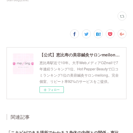
Staff blog
(
2509
)
【公式】恵比寿の美容鍼灸サロンmeilong｜ツボを押さえた針・お灸の治療で美容と健康を叶えます
恵比寿駅近で10年。大手WebメディアOZmallで7
年連続ランキング1位、Hot Pepper Beautyで口コ
ミランキング1位の美容鍼灸サロンmeilong。完全
個室、リピート率92%のサービスをご提供。
フォロー
関連記事
「ニキビができる場所でわかる？身体の内側との関係」恵比寿で口コミNo 1美容鍼灸ならmeilong