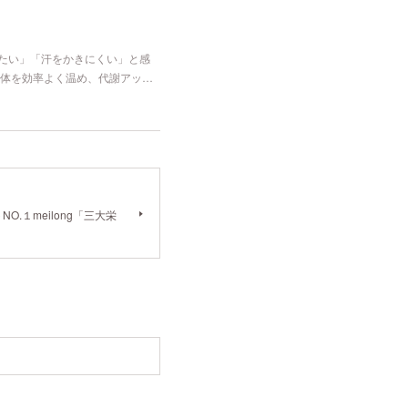
冷たい」「汗をかきにくい」と感
体を効率よく温め、代謝アッ…
.１meilong「三大栄