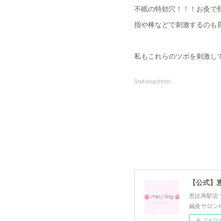
不眠の特効穴！！！お灸で
指や棒などで刺激するのも
私もこれらのツボを刺激し
Staff blog
(
2509
)
【公式】
恵比寿駅近で
鍼灸サロンm
フォロ