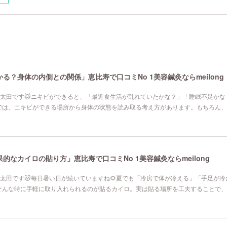
る？身体の内側との関係」恵比寿で口コミNo 1美容鍼灸ならmeilong
寿院の太田です🐱ニキビができると、「最近食生活が乱れていたかな？」「睡眠不足か
では、ニキビができる場所から身体の状態を読み取る考え方があります。もちろん、
なカイロの貼り方」恵比寿で口コミNo 1美容鍼灸ならmeilong
寿院の太田です🐱毎日暑い日が続いていますね🌻夏でも「冷房で体が冷える」「手足が
そんな時に手軽に取り入れられるのが貼るカイロ。実は貼る場所を工夫することで、