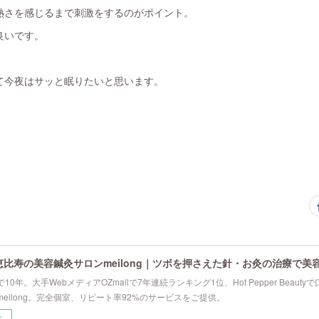
熱さを感じるまで刺激をするのがポイント。
良いです。
て今夜はサッと眠りたいと思います。
恵比寿の美容鍼灸サロンmeilong｜ツボを押さえた針・お灸の治療で美
10年。大手WebメディアOZmallで7年連続ランキング1位、Hot Pepper Beau
eilong。完全個室、リピート率92%のサービスをご提供。
ー