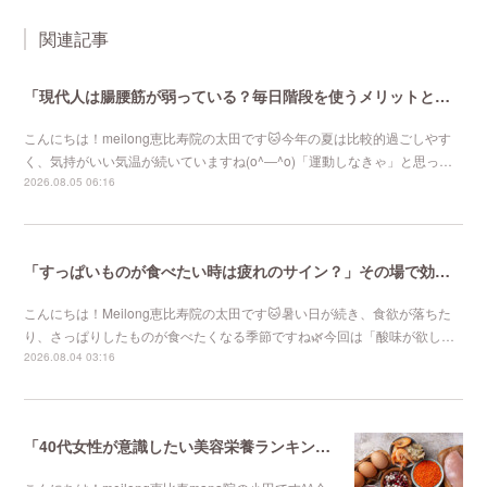
関連記事
「現代人は腸腰筋が弱っている？毎日階段を使うメリットとは」恵比寿で1番人気のマタニティサロンmeilong
こんにちは！meilong恵比寿院の太田です🐱今年の夏は比較的過ごしやす
く、気持がいい気温が続いていますね(o^―^o)「運動しなきゃ」と思っ…
2026.08.05 06:16
「すっぱいものが食べたい時は疲れのサイン？」その場で効果を感じる針治療をお探しなら恵比寿meilong
こんにちは！Meilong恵比寿院の太田です🐱暑い日が続き、食欲が落ちた
り、さっぱりしたものが食べたくなる季節ですね🌿今回は「酸味が欲し…
2026.08.04 03:16
「40代女性が意識したい美容栄養ランキング 第4位」恵比寿で1番人気のマタニティサロンmeilong