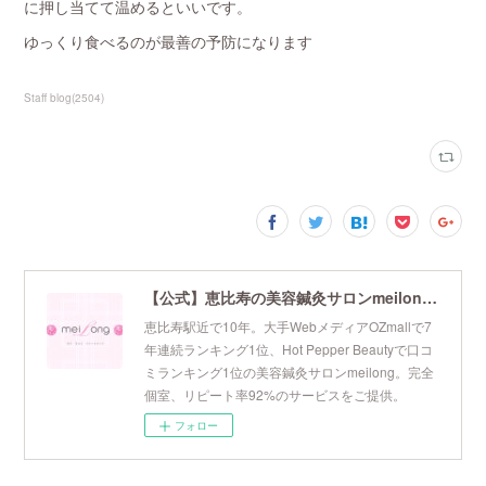
に押し当てて温めるといいです。
ゆっくり食べるのが最善の予防になります
Staff blog
(
2504
)
【公式】恵比寿の美容鍼灸サロンmeilong｜ツボを押さえた針・お灸の治療で美容と健康を叶えます
恵比寿駅近で10年。大手WebメディアOZmallで7
年連続ランキング1位、Hot Pepper Beautyで口コ
ミランキング1位の美容鍼灸サロンmeilong。完全
個室、リピート率92%のサービスをご提供。
フォロー