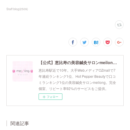
Staff blog
(
2509
)
【公式】恵比寿の美容鍼灸サロンmeilong｜ツボを押さえた針・お灸の治療で美容と健康を叶えます
恵比寿駅近で10年。大手WebメディアOZmallで7
年連続ランキング1位、Hot Pepper Beautyで口コ
ミランキング1位の美容鍼灸サロンmeilong。完全
個室、リピート率92%のサービスをご提供。
フォロー
関連記事