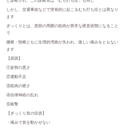
と診断され、この診断名は「むち打ち症」も同じ
しかし、交通事故などで突発的に起こるむち打ち症とは異なり
ます
ぎっくりとは、患部の周囲の筋肉が異常な硬直状態になること
で
腰椎・頸椎ともに生理的湾曲が失われ、激しい痛みをともない
ます
【原因】
①姿勢の悪さ
②運動不足
③筋肉の硬さ
④自律神経の乱れ
⑤衝撃
【ぎっくり首の症状】
・痛みで首を動かせない