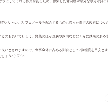
ラサラにしてくれる作用があるため、停滞した老廃物や余分な水分が排出
緑茶といったポリフェノールを配合するものも滞った血行の改善につな
するのも良いでしょう。野菜のほか豆腐や豚肉などむくみに効果のある
に良いとされますので、食事全体に占める割合として7割程度を目安と
ょうo(^▽^)o