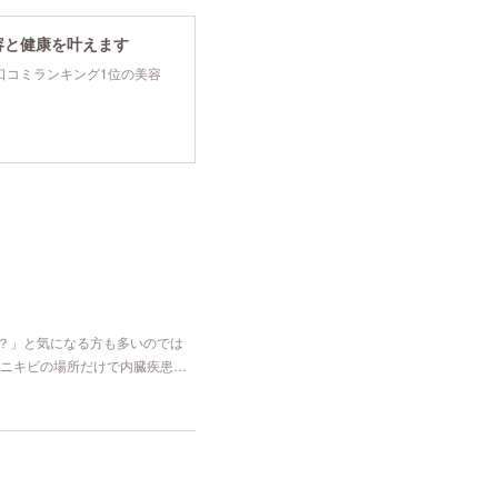
容と健康を叶えます
tyで口コミランキング1位の美容
な？」と気になる方も多いのでは
ニキビの場所だけで内臓疾患…