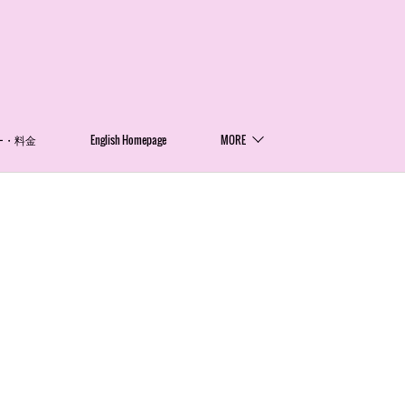
ー・料金
English Homepage
MORE