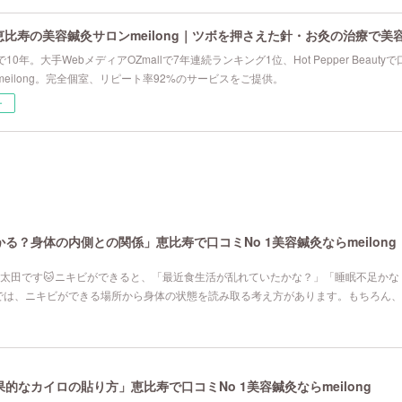
恵比寿の美容鍼灸サロンmeilong｜ツボを押さえた針・お灸の治療で美
10年。大手WebメディアOZmallで7年連続ランキング1位、Hot Pepper Beau
eilong。完全個室、リピート率92%のサービスをご提供。
ー
る？身体の内側との関係」恵比寿で口コミNo 1美容鍼灸ならmeilong
寿院の太田です🐱ニキビができると、「最近食生活が乱れていたかな？」「睡眠不足か
では、ニキビができる場所から身体の状態を読み取る考え方があります。もちろん、
なカイロの貼り方」恵比寿で口コミNo 1美容鍼灸ならmeilong