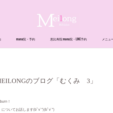
約
mana院・予約
恵比寿院 mana院・LINE予約
メニュ
EILONGのブログ「むくみ 3」
urn！
てお話します(bﾟv`*)(bﾟv`*)