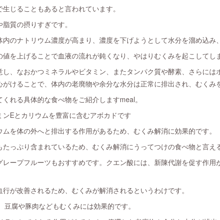
で生じることもあると言われています。
や脂質の摂りすぎです。
体内のナトリウム濃度が高まり、濃度を下げようとして水分を溜め込み
の値を上げることで血液の流れが鈍くなり、やはりむくみを起こしてし
意し、なおかつミネラルやビタミン、またタンパク質や酵素、さらには
心がけることで、体内の老廃物や余分な水分は正常に排出され、むくみ
くれる具体的な食べ物をご紹介しますmeal。
ミンEとカリウムを豊富に含むアボカドです
ウムを体の外へと排出する作用があるため、むくみ解消に効果的です。
もたっぷり含まれているため、むくみ解消にうってつけの食べ物と言え
グレープフルーツもおすすめです。クエン酸には、新陳代謝を促す作用
血行が改善されるため、むくみが解消されるというわけです。
む、豆腐や豚肉などもむくみには効果的です。