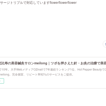
ージトリプルで対応していますflowerflowerflower
恵比寿の美容鍼灸サロンmeilong｜ツボを押さえた針・お灸の治療で美
10年。大手WebメディアOZmallで7年連続ランキング1位、Hot Pepper Beau
eilong。完全個室、リピート率92%のサービスをご提供。
ー