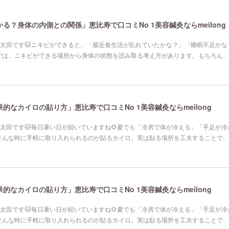
る？身体の内側との関係」恵比寿で口コミNo 1美容鍼灸ならmeilong
寿院の太田です🐱ニキビができると、「最近食生活が乱れていたかな？」「睡眠不足か
では、ニキビができる場所から身体の状態を読み取る考え方があります。もちろん、
なカイロの貼り方」恵比寿で口コミNo 1美容鍼灸ならmeilong
寿院の太田です🐱毎日暑い日が続いていますね🌻夏でも「冷房で体が冷える」「手足が
そんな時に手軽に取り入れられるのが貼るカイロ。実は貼る場所を工夫することで、
なカイロの貼り方」恵比寿で口コミNo 1美容鍼灸ならmeilong
寿院の太田です🐱毎日暑い日が続いていますね🌻夏でも「冷房で体が冷える」「手足が
そんな時に手軽に取り入れられるのが貼るカイロ。実は貼る場所を工夫することで、