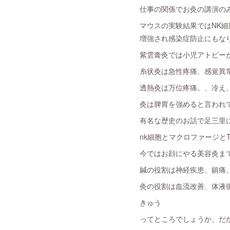
仕事の関係でお灸の講演の
マウスの実験結果ではNK
増強され感染症防止にもな
紫雲膏灸では小児アトピー
糸状灸は急性疼痛、感覚異
透熱灸は万位疼痛。、冷え
灸は脾胃を強めると言われ
有名な歴史のお話で足三里
nk細胞とマクロファージと
今ではお顔にやる美容灸ま
鍼の役割は神経疾患、鎮痛
灸の役割は血流改善、体液
きゅう
ってところでしょうか、だ