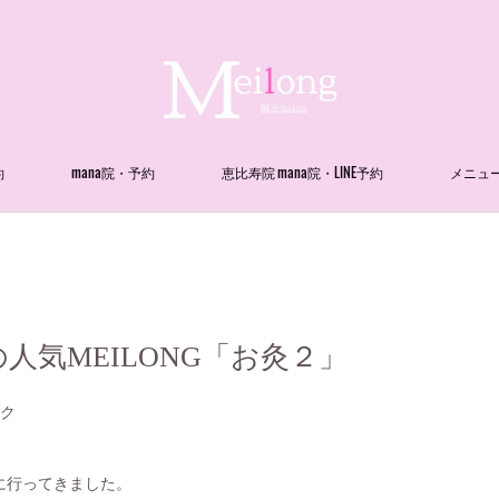
約
mana院・予約
恵比寿院 mana院・LINE予約
メニュ
人気MEILONG「お灸２」
ック
に行ってきました。