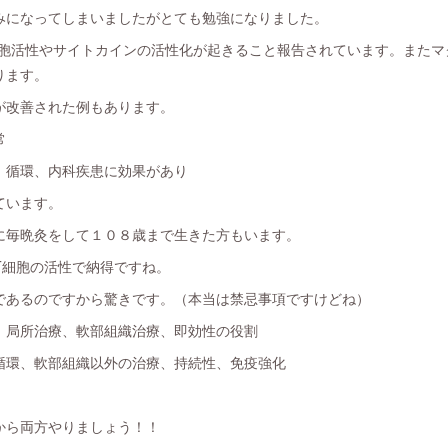
みになってしまいましたがとても勉強になりました。
細胞活性やサイトカインの活性化が起きること報告されています。またマ
ります。
が改善された例もあります。
常
、循環、内科疾患に効果があり
ています。
に毎晩灸をして１０８歳まで生きた方もいます。
T細胞の活性で納得ですね。
であるのですから驚きです。（本当は禁忌事項ですけどね）
、局所治療、軟部組織治療、即効性の役割
循環、軟部組織以外の治療、持続性、免疫強化
から両方やりましょう！！