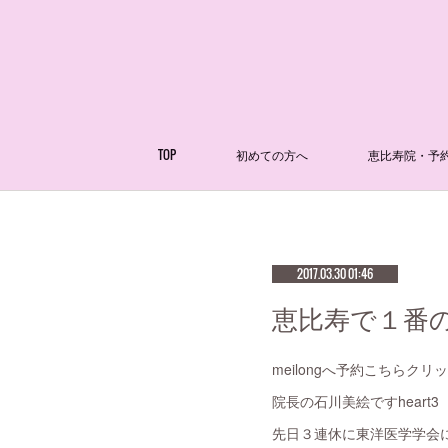
TOP
初めての方へ
恵比寿院・予
2017.03.30 01:46
恵比寿で１番の
meilongへ予約こちらクリ
院長の石川美絵ですheart3
先日３連休に東洋医学学会