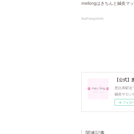
meilongはきちんと鍼灸マッサ
Staff blog
(
2509
)
【公式】
恵比寿駅近で
鍼灸サロンm
フォロ
関連記事