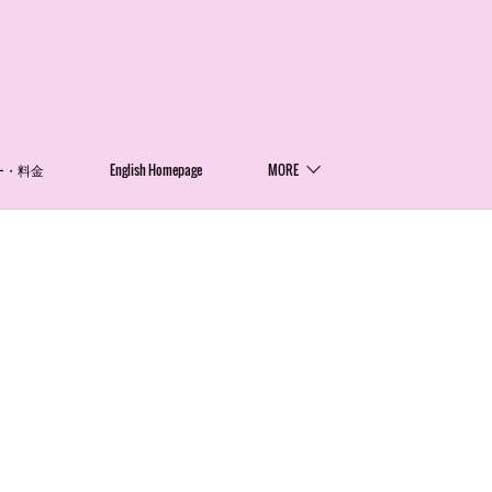
ー・料金
English Homepage
MORE