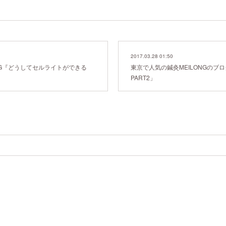
2017.03.28 01:50
NG『どうしてセルライトができる
東京で人気の鍼灸MEILONGのブ
PART2」