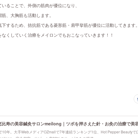
ていることで、外側の筋肉が優位になり、
帽筋、大胸筋も活動します。
低下するため、拮抗筋である菱形筋・肩甲挙筋が優位に活動してきます
をなくしていく治療をメイロンでもおこなっていきます！！
恵比寿の美容鍼灸サロンmeilong｜ツボを押さえた針・お灸の治療で美
10年。大手WebメディアOZmallで7年連続ランキング1位、Hot Pepper Beau