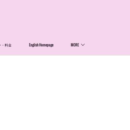
ー・料金
English Homepage
MORE