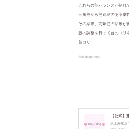
これらの筋バランスが崩れ
三角筋から筋連結のある僧
その結果、前鋸筋の活動が
脇の調整を行って首のコリ
首コリ
Staff blog
(
2508
)
【公式】
恵比寿駅近で