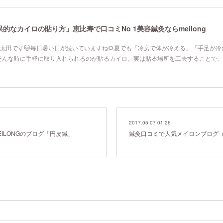
なカイロの貼り方」恵比寿で口コミNo 1美容鍼灸ならmeilong
寿院の太田です🐱毎日暑い日が続いていますね🌻夏でも「冷房で体が冷える」「手足が
そんな時に手軽に取り入れられるのが貼るカイロ。実は貼る場所を工夫することで、
2017.05.07 01:26
ILONGのブログ「円皮鍼」
鍼灸口コミで人気メイロンブログ