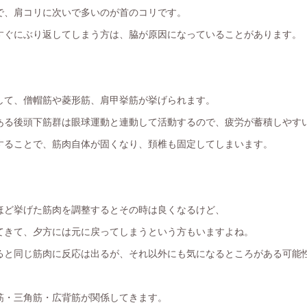
で、肩コリに次いで多いのが首のコリです。
すぐにぶり返してしまう方は、脇が原因になっていることがあります。
して、僧帽筋や菱形筋、肩甲挙筋が挙げられます。
ある後頭下筋群は眼球運動と連動して活動するので、疲労が蓄積しやす
することで、筋肉自体が固くなり、頚椎も固定してしまいます。
ほど挙げた筋肉を調整するとその時は良くなるけど、
てきて、夕方には元に戻ってしまうという方もいますよね。
ると同じ筋肉に反応は出るが、それ以外にも気になるところがある可能
筋・三角筋・広背筋が関係してきます。