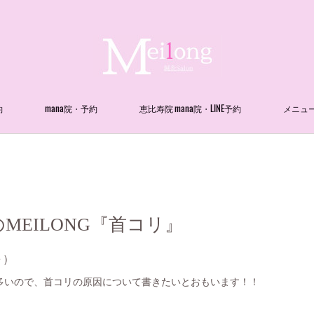
約
mana院・予約
恵比寿院 mana院・LINE予約
メニュ
MEILONG『首コリ』
)
多いので、首コリの原因について書きたいとおもいます！！