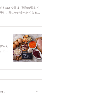
ですね🌿今回は「酸味が欲しく
干し、酢の物が食べたくなる…
4位から
」ミ…
お灸」