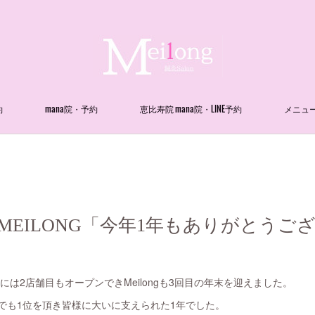
約
mana院・予約
恵比寿院 mana院・LINE予約
メニュ
MEILONG「今年1年もありがとうご
には2店舗目もオープンできMeilongも3回目の年末を迎えました。
トでも1位を頂き皆様に大いに支えられた1年でした。