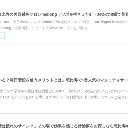
恵比寿の美容鍼灸サロンmeilong｜ツボを押さえた針・お灸の治療で美
10年。大手WebメディアOZmallで7年連続ランキング1位、Hot Pepper Beau
eilong。完全個室、リピート率92%のサービスをご提供。
ー
る？毎日階段を使うメリットとは」恵比寿で1番人気のマタニティサロンm
院の太田です🐱今年の夏は比較的過ごしやすく、気持がいい気温が続いていますね(o^
取れないという方も多いと思います本日は「毎日階段を使う効果」についてご紹介し
は疲れのサイン？」その場で効果を感じる針治療をお探しなら恵比寿mei