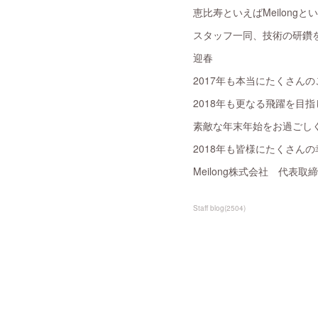
恵比寿といえばMeilon
スタッフ一同、技術の研鑽
迎春
2017年も本当にたくさん
2018年も更なる飛躍を目
素敵な年末年始をお過ごし
2018年も皆様にたくさん
Meilong株式会社 代表取
Staff blog
(
2504
)