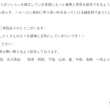
gというポジションを確立していき皆様にもっと健康と美容を提供できるよ
を怠らず、一人一人に真剣に寄り添い向き合っていける鍼灸師でありた
のご来院ありがとうございます。
指したくさんの人々を健康に元気にしていきたいです！！
ください。
の幸が舞い降りるよう祈念しております。
締役 石川美絵 院長 阿部、下地、山添、森、中島、長崎 一同よりhearth