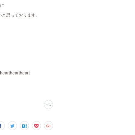
うに
いと思っております。
eartheart