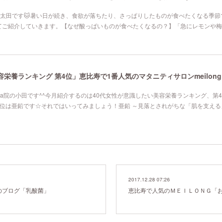
寿院の太田です🐱暑い日が続き、食欲が落ちたり、さっぱりしたものが食べたくなる季節
てご紹介していきます。【なぜ酸っぱいものが食べたくなるの？】「急にレモンや梅
栄養ランキング 第4位」恵比寿で1番人気のマタニティサロンmeilong
mana院の小田です^^今月紹介するのは40代女性が意識したい美容栄養ランキング、第
4位は亜鉛です☆それではいってみましょう！亜鉛 ～見落とされがちな「肌を支える
2017.12.28 07:26
Gのブログ「乳酸菌」
恵比寿で人気のＭＥＩＬＯＮＧ「