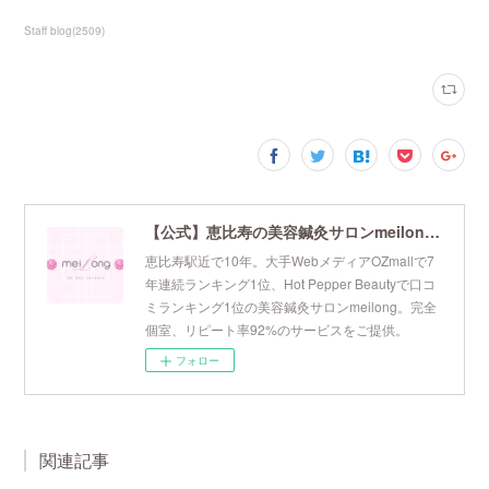
Staff blog
(
2509
)
【公式】恵比寿の美容鍼灸サロンmeilong｜ツボを押さえた針・お灸の治療で美容と健康を叶えます
恵比寿駅近で10年。大手WebメディアOZmallで7
年連続ランキング1位、Hot Pepper Beautyで口コ
ミランキング1位の美容鍼灸サロンmeilong。完全
個室、リピート率92%のサービスをご提供。
フォロー
関連記事