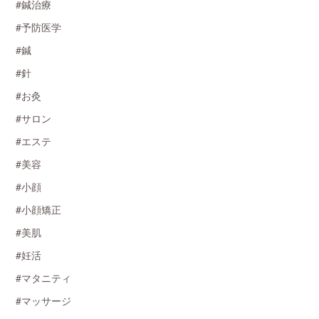
#鍼治療
#予防医学
#鍼
#針
#お灸
#サロン
#エステ
#美容
#小顔
#小顔矯正
#美肌
#妊活
#マタニティ
#マッサージ