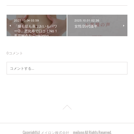
2025.10.04 03:59
2025.10.01 02:36
「腸も肌も喜ぶおいもパワ
女性/20代後半
ー➁」恵比寿で口コミNo 1
美容鍼灸ならmeilong
0
コメント
Copyright(c) メイロン株式会社 meilong All Rights Reserved.