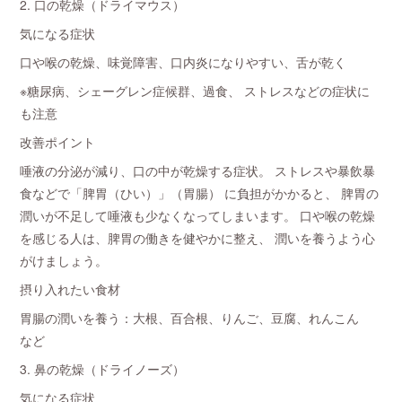
2. 口の乾燥（ドライマウス）
気になる症状
口や喉の乾燥、味覚障害、口内炎になりやすい、舌が乾く
※糖尿病、シェーグレン症候群、過食、 ストレスなどの症状に
も注意
改善ポイント
唾液の分泌が減り、口の中が乾燥する症状。 ストレスや暴飲暴
食などで「脾胃（ひい）」（胃腸） に負担がかかると、 脾胃の
潤いが不足して唾液も少なくなってしまいます。 口や喉の乾燥
を感じる人は、脾胃の働きを健やかに整え、 潤いを養うよう心
がけましょう。
摂り入れたい食材
胃腸の潤いを養う：大根、百合根、りんご、豆腐、れんこん
など
3. 鼻の乾燥（ドライノーズ）
気になる症状