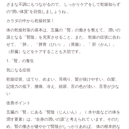
ざまな不調にもつながるので、 しっかりケアをして乾燥知らず
の“潤い体質”を目指しましょうね 。
カラダの中から乾燥対策！
体の乾燥対策の基本は、五臓の「腎」の働きを整えて、 潤いの
源となる「腎陰」を充実させること。また、 乾燥の症状に合わ
せて、「肺」、「脾胃（ひい）」（胃腸）、「 肝（かん）」
（肝臓）などをケアすることも大切です。
1.「腎」の養生
気になる症状
乾燥症状、ほてり、めまい、耳鳴り、髪が抜けやすい、白髪、
記憶力の低下、腰痛、冷え、頻尿、舌の色が淡い、舌苔が少な
い
改善ポイント
五臓の「腎」にある「腎陰（じんいん）」（ 水や血などの体を
潤す要素）は、“全身の潤いの源”と考えられて います。そのた
め、腎の働きが健やかで腎陰がしっかりあれば、 体の根本的な