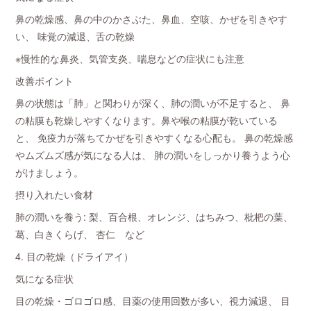
鼻の乾燥感、鼻の中のかさぶた、鼻血、空咳、かぜを引きやす
い、 味覚の減退、舌の乾燥
※慢性的な鼻炎、気管支炎、喘息などの症状にも注意
改善ポイント
鼻の状態は「肺」と関わりが深く、肺の潤いが不足すると、 鼻
の粘膜も乾燥しやすくなります。鼻や喉の粘膜が乾いている
と、 免疫力が落ちてかぜを引きやすくなる心配も。 鼻の乾燥感
やムズムズ感が気になる人は、 肺の潤いをしっかり養うよう心
がけましょう。
摂り入れたい食材
肺の潤いを養う: 梨、百合根、オレンジ、はちみつ、枇杷の葉、
葛、白きくらげ、 杏仁 など
4. 目の乾燥（ドライアイ）
気になる症状
目の乾燥・ゴロゴロ感、目薬の使用回数が多い、視力減退、 目