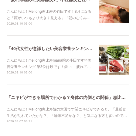
こんにちは！Meilong恵比寿の竹田です！8月になる
と「顔がいつもより大きく見える」「朝のむくみ…
2026.08.10 03:00
「40代女性が意識したい美容栄養ランキング 第3位」不妊鍼灸と妊活鍼灸が得意のmeilong
こんにちは！meilong恵比寿mana院の小田です^^美
容栄養ランキング 第3位は鉄です！鉄 ～「疲れて…
2026.08.10 02:00
「ニキビができる場所でわかる？身体の内側との関係」恵比寿で口コミNo 1美容鍼灸ならmeilong
こんにちは！Meilong恵比寿院の太田です🐱ニキビができると、「最近食
生活が乱れていたかな？」「睡眠不足かな？」と気になる方も多いので…
2026.08.07 06:21