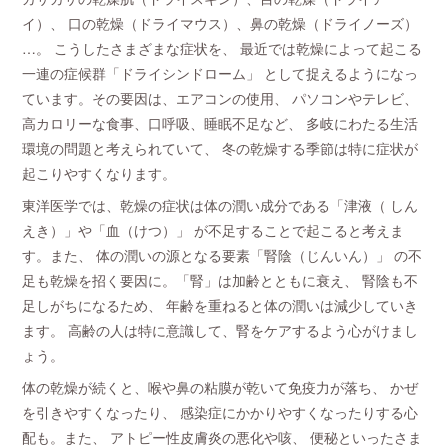
イ）、 口の乾燥（ドライマウス）、鼻の乾燥（ドライノーズ）
…。 こうしたさまざまな症状を、 最近では乾燥によって起こる
一連の症候群「ドライシンドローム」 として捉えるようになっ
ています。その要因は、エアコンの使用、 パソコンやテレビ、
高カロリーな食事、口呼吸、睡眠不足など、 多岐にわたる生活
環境の問題と考えられていて、 冬の乾燥する季節は特に症状が
起こりやすくなります。
東洋医学では、乾燥の症状は体の潤い成分である「津液（ しん
えき）」や「血（けつ）」 が不足することで起こると考えま
す。また、 体の潤いの源となる要素「腎陰（じんいん）」 の不
足も乾燥を招く要因に。「腎」は加齢とともに衰え、 腎陰も不
足しがちになるため、 年齢を重ねると体の潤いは減少していき
ます。 高齢の人は特に意識して、腎をケアするよう心がけまし
ょう。
体の乾燥が続くと、喉や鼻の粘膜が乾いて免疫力が落ち、 かぜ
を引きやすくなったり、 感染症にかかりやすくなったりする心
配も。また、 アトピー性皮膚炎の悪化や咳、 便秘といったさま