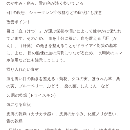
のかすみ・痛み、舌の色が淡く乾いている
※目の疾患、シェーグレン症候群などの症状にも注意
改善ポイント
目は「血（けつ）」 が運ぶ栄養や潤いによって健やかに保たれ
ています。そのため、 血を十分に養い、血を蓄える「肝（か
ん）」（肝臓） の働きを整えることがドライアイ対策の基本
に。また、 目の酷使は血の消耗につながるため、 長時間のスマ
ホ使用などにも注意しましょう。
摂り入れたい食材
血を養い目の働きを整える：菊花、クコの実、ほうれん草、桑
の実、ブルーベリー、ぶどう、 桑の葉、にんじん など
5. 肌の乾燥 (ドライスキン)
気になる症状
皮膚の乾燥（カサカサ感）、皮膚のかゆみ、化粧ノリが悪い、
舌の乾燥