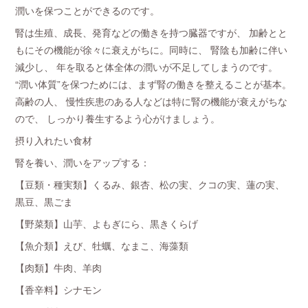
潤いを保つことができるのです。
腎は生殖、成長、発育などの働きを持つ臓器ですが、 加齢とと
もにその機能が徐々に衰えがちに。同時に、 腎陰も加齢に伴い
減少し、 年を取ると体全体の潤いが不足してしまうのです。
“潤い体質”を保つためには、まず腎の働きを整えることが基本。
高齢の人、 慢性疾患のある人などは特に腎の機能が衰えがちな
ので、 しっかり養生するよう心がけましょう。
摂り入れたい食材
腎を養い、潤いをアップする：
【豆類・種実類】くるみ、銀杏、松の実、クコの実、蓮の実、
黒豆、黒ごま
【野菜類】山芋、よもぎにら、黒きくらげ
【魚介類】えび、牡蠣、なまこ、海藻類
【肉類】牛肉、羊肉
【香辛料】シナモン