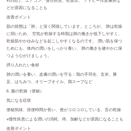
※日焼け、エアコン、慢性疾患、乾皮症、 アトピー性皮膚炎な
どが原因になることも
改善ポイント
肌の状態は「肺」と深く関係しています。ところが、 肺は乾燥
に弱いため、 空気が乾燥する時期は肺の働きが低下しやすく、
乾燥肌やかゆみなどを起こしやすくなるのです。 潤い肌を保つ
ためにも、体内の潤いをしっかり養い、 肺の働きを健やかに保
つよう心がけましょう。
摂り入れたい食材
肺の潤いを養い、皮膚の潤いを守る：鶏の手羽先、玄米、豚
足、はちみつ、オリーブオイル、鶏スープなど
6. 腸の乾燥（便秘）
気になる症状
便秘気味、排便時間が長い、便がコロコロしている、舌の乾燥
※慢性疾患による潤いの消耗、痔、加齢などが原因になることも
改善ポイント