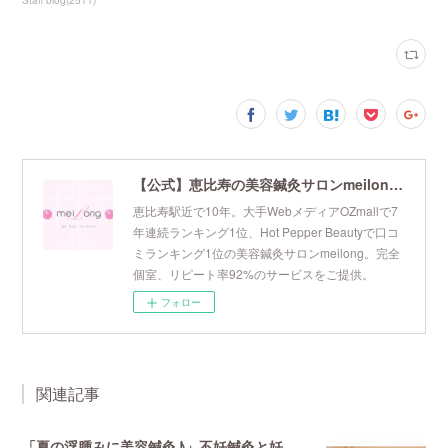
Staff blog
(
2511
)
【公式】恵比寿の美容鍼灸サロンmeilong｜ツボを押さえた針・お灸の治療で美容と健康を叶えます
恵比寿駅近で10年。大手WebメディアOZmallで7
年連続ランキング1位、Hot Pepper Beautyで口コ
ミランキング1位の美容鍼灸サロンmeilong。完全
個室、リピート率92%のサービスをご提供。
フォロー
関連記事
「夏の浮腫みに美容鍼灸♪」不妊鍼灸と妊活鍼灸が得意のmeilong