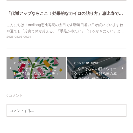
「代謝アップならここ！効果的なカイロの貼り方」恵比寿で口コミNo 1美容鍼灸ならmeilong
こんにちは！meilong恵比寿院の太田です🐱毎日暑い日が続いていますね
🌻夏でも「冷房で体が冷える」「手足が冷たい」「汗をかきにくい」と…
2026.08.06 06:01
2025.07.07 02:00
2025.07.01 10:04
「今日は何の日？七夕」恵
「今日はなんの日？ウォー
比寿で1番人気のマタニティ
クマンの日」不妊治療の成
サロンmeilong
功率が高い鍼灸サロン …
0
コメント