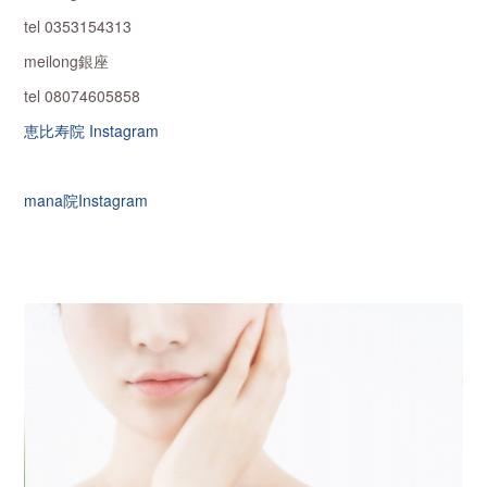
tel 0353154313
meilong銀座
tel 08074605858
恵比寿院 Instagram
mana院Instagram