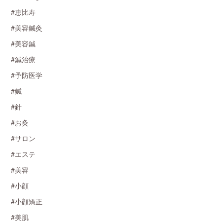
#恵比寿
#美容鍼灸
#美容鍼
#鍼治療
#予防医学
#鍼
#針
#お灸
#サロン
#エステ
#美容
#小顔
#小顔矯正
#美肌