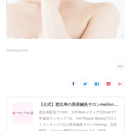
Staff blog
(
2508
)
【公式】恵比寿の美容鍼灸サロンmeilong｜ツボを押さえた針・お灸の治療で美容と健康を叶えます
恵比寿駅近で10年。大手WebメディアOZmallで7
年連続ランキング1位、Hot Pepper Beautyで口コ
ミランキング1位の美容鍼灸サロンmeilong。完全
個室、リピート率92%のサービスをご提供。