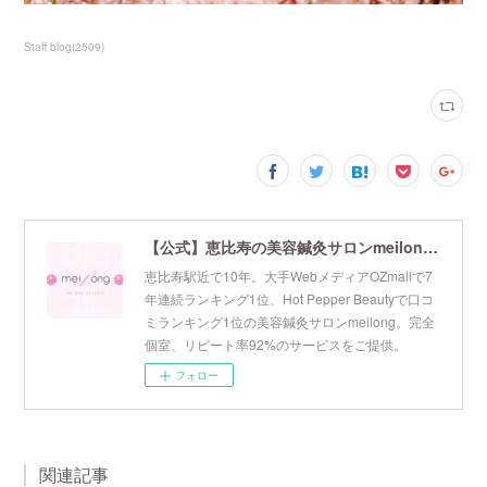
Staff blog
(
2509
)
【公式】恵比寿の美容鍼灸サロンmeilong｜ツボを押さえた針・お灸の治療で美容と健康を叶えます
恵比寿駅近で10年。大手WebメディアOZmallで7
年連続ランキング1位、Hot Pepper Beautyで口コ
ミランキング1位の美容鍼灸サロンmeilong。完全
個室、リピート率92%のサービスをご提供。
フォロー
関連記事