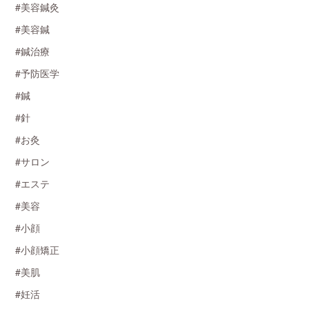
#美容鍼灸
#美容鍼
#鍼治療
#予防医学
#鍼
#針
#お灸
#サロン
#エステ
#美容
#小顔
#小顔矯正
#美肌
#妊活