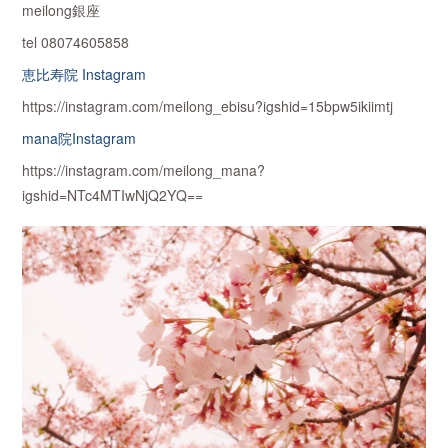
meilong銀座
tel 08074605858
恵比寿院 Instagram
https://instagram.com/meilong_ebisu?igshid=15bpw5ikiimtj
mana院Instagram
https://instagram.com/meilong_mana?
igshid=NTc4MTIwNjQ2YQ==