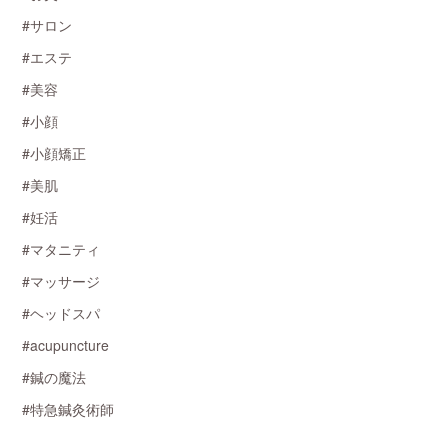
#サロン
#エステ
#美容
#小顔
#小顔矯正
#美肌
#妊活
#マタニティ
#マッサージ
#ヘッドスパ
#acupuncture
#鍼の魔法
#特急鍼灸術師