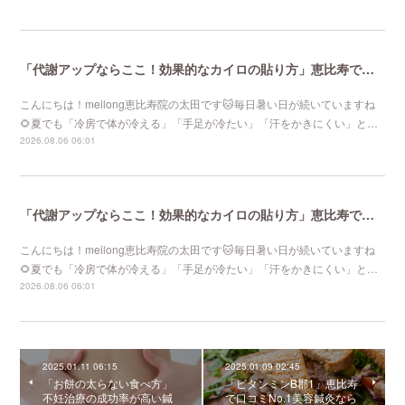
「代謝アップならここ！効果的なカイロの貼り方」恵比寿で口コミNo 1美容鍼灸ならmeilong
こんにちは！meilong恵比寿院の太田です🐱毎日暑い日が続いていますね
🌻夏でも「冷房で体が冷える」「手足が冷たい」「汗をかきにくい」と…
2026.08.06 06:01
「代謝アップならここ！効果的なカイロの貼り方」恵比寿で口コミNo 1美容鍼灸ならmeilong
こんにちは！meilong恵比寿院の太田です🐱毎日暑い日が続いていますね
🌻夏でも「冷房で体が冷える」「手足が冷たい」「汗をかきにくい」と…
2026.08.06 06:01
2025.01.11 06:15
2025.01.09 02:45
「お餅の太らない食べ方」
「ビタンミンB郡1」恵比寿
不妊治療の成功率が高い鍼
で口コミNo.1美容鍼灸なら