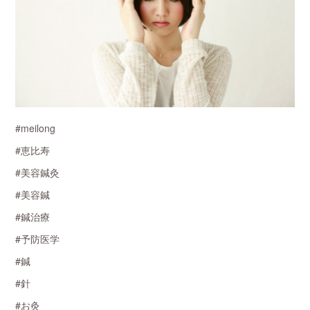
#meilong
#恵比寿
#美容鍼灸
#美容鍼
#鍼治療
#予防医学
#鍼
#針
#お灸