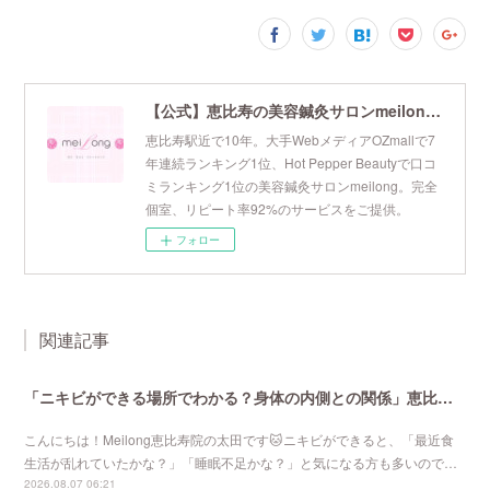
【公式】恵比寿の美容鍼灸サロンmeilong｜ツボを押さえた針・お灸の治療で美容と健康を叶えます
恵比寿駅近で10年。大手WebメディアOZmallで7
年連続ランキング1位、Hot Pepper Beautyで口コ
ミランキング1位の美容鍼灸サロンmeilong。完全
個室、リピート率92%のサービスをご提供。
フォロー
関連記事
「ニキビができる場所でわかる？身体の内側との関係」恵比寿で口コミNo 1美容鍼灸ならmeilong
こんにちは！Meilong恵比寿院の太田です🐱ニキビができると、「最近食
生活が乱れていたかな？」「睡眠不足かな？」と気になる方も多いので…
2026.08.07 06:21