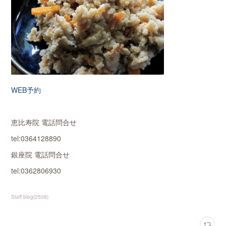
WEB予約
恵比寿院 電話問合せ
tel:0364128890
銀座院 電話問合せ
tel:0362806930
Staff blog
(
2508
)