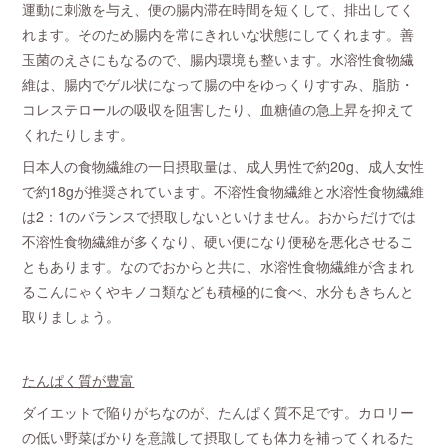
運動に刺激を与え、便の腸内滞在時間を短くして、排出してく
れます。そのため腸内を常にきれいな状態にしてくれます。善
玉菌のえさにもなるので、腸内環境も整います。水溶性食物繊
維は、腸内でゲル状になって腸の中をゆっくりすすみ、脂肪・
コレステロールの吸収を阻害したり、血糖値の急上昇を抑えて
くれたりします。
日本人の食物繊維の一日摂取量は、成人男性で約20g、成人女性
で約18gが推奨されています。不溶性食物繊維と水溶性食物繊維
は2：1のバランスで摂取しないといけません。おからだけでは
不溶性食物繊維が多くなり、硬い便になり便秘を悪化させるこ
ともあります。なのでおからと共に、水溶性食物繊維が含まれ
るこんにゃくやキノコ類なども積極的に食べ、水分もきちんと
取りましょう。
たんぱく質が豊富
ダイエットで陥りがちなのが、たんぱく質不足です。カロリー
の低い野菜ばかりを意識して摂取しても体力を補ってくれるた