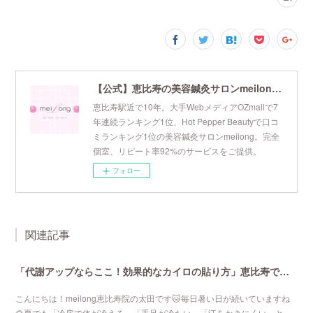
【公式】恵比寿の美容鍼灸サロンmeilong｜ツボを押さえた針・お灸の治療で美容と健康を叶えます
恵比寿駅近で10年。大手WebメディアOZmallで7
年連続ランキング1位、Hot Pepper Beautyで口コ
ミランキング1位の美容鍼灸サロンmeilong。完全
個室、リピート率92%のサービスをご提供。
フォロー
関連記事
「代謝アップならここ！効果的なカイロの貼り方」恵比寿で口コミNo 1美容鍼灸ならmeilong
こんにちは！meilong恵比寿院の太田です🐱毎日暑い日が続いていますね
🌻夏でも「冷房で体が冷える」「手足が冷たい」「汗をかきにくい」と…