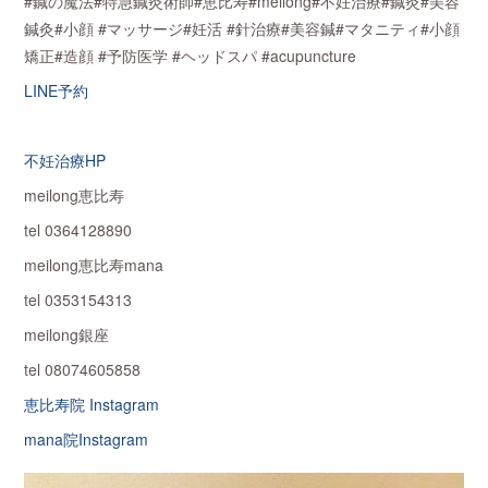
#鍼の魔法#特急鍼灸術師#恵比寿#meilong#不妊治療#鍼灸#美容
鍼灸#小顔 #マッサージ#妊活 #針治療#美容鍼#マタニティ#小顔
矯正#造顔 #予防医学 #ヘッドスパ #acupuncture
LINE予約
不妊治療HP
meilong恵比寿
tel 0364128890
meilong恵比寿mana
tel 0353154313
meilong銀座
tel 08074605858
恵比寿院 Instagram
mana院Instagram