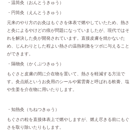
・温筒灸（おんとうきゅう）
・円筒灸（えんとうきゅう）
元来のやり方のお灸はもぐさを体表で燃やしていたため、熱さ
と灸によるやけどの痕が問題になっていましたが、現代ではそ
れを解決した灸が開発されています。直接皮膚を焼かないた
め、じんわりとした程よい熱さの温熱刺激をツボに与えること
ができます。
・隔物灸（かくぶつきゅう）
もぐさと皮膚の間に介在物を置いて、熱さを軽減する方法で
す。灸点紙というお灸用のシールや紫雲膏と呼ばれる軟膏、塩
や生姜を介在物に用いたりします。
・知熱灸（ちねつきゅう）
もぐさの粒を直接体表上で燃やしますが、燃え尽きる前にもぐ
さを取り除いたりもします。