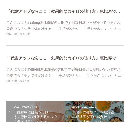
「代謝アップならここ！効果的なカイロの貼り方」恵比寿で口コミNo 1美容鍼灸ならmeilong
こんにちは！meilong恵比寿院の太田です🐱毎日暑い日が続いていますね
🌻夏でも「冷房で体が冷える」「手足が冷たい」「汗をかきにくい」と…
2026.08.06 06:01
「代謝アップならここ！効果的なカイロの貼り方」恵比寿で口コミNo 1美容鍼灸ならmeilong
こんにちは！meilong恵比寿院の太田です🐱毎日暑い日が続いていますね
🌻夏でも「冷房で体が冷える」「手足が冷たい」「汗をかきにくい」と…
2026.08.06 06:01
2024.10.26 07:45
2024.10.25 02:00
「妊娠中には鍼をうけよ
「お茶の種類２」不妊治療
う」恵比寿で1番人気のマタ
の成功率が高い鍼灸サロ
ニティサロンmeilong
ン 恵比寿meilong