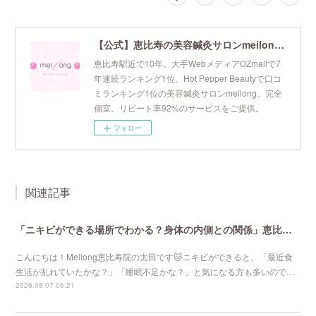
【公式】恵比寿の美容鍼灸サロンmeilong｜ツボを押さえた針・お灸の治療で美容と健康を叶えます
恵比寿駅近で10年。大手WebメディアOZmallで7
年連続ランキング1位、Hot Pepper Beautyで口コ
ミランキング1位の美容鍼灸サロンmeilong。完全
個室、リピート率92%のサービスをご提供。
フォロー
関連記事
「ニキビができる場所でわかる？身体の内側との関係」恵比寿で口コミNo 1美容鍼灸ならmeilong
こんにちは！Meilong恵比寿院の太田です🐱ニキビができると、「最近食
生活が乱れていたかな？」「睡眠不足かな？」と気になる方も多いので…
2026.08.07 06:21