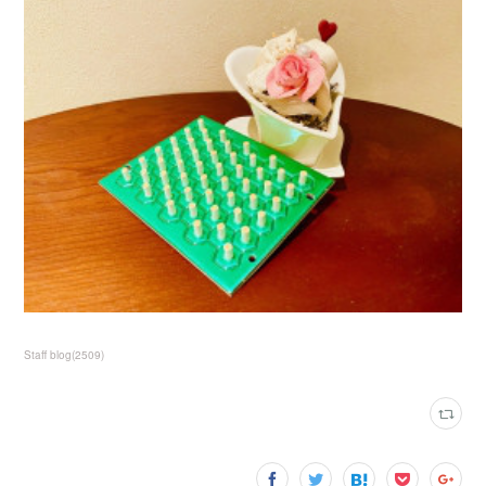
Staff blog
(
2509
)