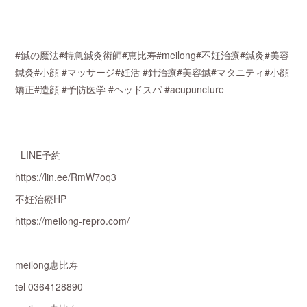
#鍼の魔法#特急鍼灸術師#恵比寿#meilong#不妊治療#鍼灸#美容
鍼灸#小顔 #マッサージ#妊活 #針治療#美容鍼#マタニティ#小顔
矯正#造顔 #予防医学 #ヘッドスパ #acupuncture
LINE予約
https://lin.ee/RmW7oq3
不妊治療HP
https://meilong-repro.com/
meilong恵比寿
tel 0364128890