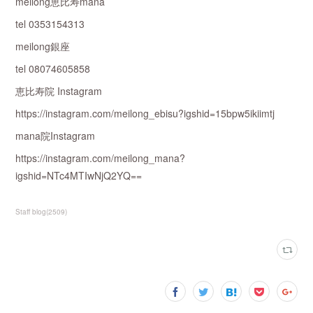
meilong恵比寿mana
tel 0353154313
meilong銀座
tel 08074605858
恵比寿院 Instagram
https://instagram.com/meilong_ebisu?igshid=15bpw5ikiimtj
mana院Instagram
https://instagram.com/meilong_mana?
igshid=NTc4MTIwNjQ2YQ==
Staff blog
(
2509
)