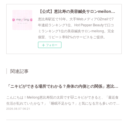
【公式】恵比寿の美容鍼灸サロンmeilong｜ツボを押さえた針・お灸の治療で美容と健康を叶えます
恵比寿駅近で10年。大手WebメディアOZmallで7
年連続ランキング1位、Hot Pepper Beautyで口コ
ミランキング1位の美容鍼灸サロンmeilong。完全
個室、リピート率92%のサービスをご提供。
フォロー
関連記事
「ニキビができる場所でわかる？身体の内側との関係」恵比寿で口コミNo 1美容鍼灸ならmeilong
こんにちは！Meilong恵比寿院の太田です🐱ニキビができると、「最近食
生活が乱れていたかな？」「睡眠不足かな？」と気になる方も多いので…
2026.08.07 06:21