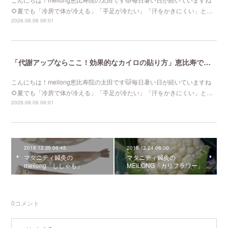
🌻夏でも「冷房で体が冷える」「手足が冷たい」「汗をかきにくい」と…
2026.08.06 06:01
「代謝アップならここ！効果的なカイロの貼り方」恵比寿で口コミNo 1美容鍼灸ならmeilong
こんにちは！meilong恵比寿院の太田です🐱毎日暑い日が続いていますね
🌻夏でも「冷房で体が冷える」「手足が冷たい」「汗をかきにくい」と…
2026.08.06 06:01
2018.12.25 06:45
2018.12.24 06:00
マタニティ鍼灸の
マタニティ鍼灸の
meilong「ししゃも」
MEILONG「カリフラワー」
0
コメント