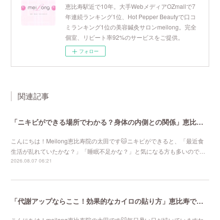
恵比寿駅近で10年。大手WebメディアOZmallで7
年連続ランキング1位、Hot Pepper Beautyで口コ
ミランキング1位の美容鍼灸サロンmeilong。完全
個室、リピート率92%のサービスをご提供。
フォロー
関連記事
「ニキビができる場所でわかる？身体の内側との関係」恵比寿で口コミNo 1美容鍼灸ならmeilong
こんにちは！Meilong恵比寿院の太田です🐱ニキビができると、「最近食
生活が乱れていたかな？」「睡眠不足かな？」と気になる方も多いので…
2026.08.07 06:21
「代謝アップならここ！効果的なカイロの貼り方」恵比寿で口コミNo 1美容鍼灸ならmeilong
こんにちは！meilong恵比寿院の太田です🐱毎日暑い日が続いていますね