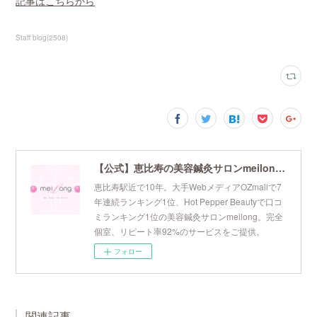
記事はこちらから
Staff blog
(
2508
)
【公式】恵比寿の美容鍼灸サロンmeilong｜ツボを押さえた針・お灸の治療で美容と健康を叶えます
恵比寿駅近で10年。大手WebメディアOZmallで7
年連続ランキング1位、Hot Pepper Beautyで口コ
ミランキング1位の美容鍼灸サロンmeilong。完全
個室、リピート率92%のサービスをご提供。
フォロー
関連記事