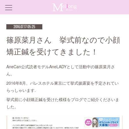
2016.07.17 05:25
篠原菜月さん 挙式前なので小顔
矯正鍼を受けてきました！
AneCan公式読者モデルAneLADYとして活動中の篠原菜月さ
ん。
2016年8月、パレスホテル東京にて挙式披露宴を予定されてい
らっしゃいます.
挙式前に小顔矯正鍼を受けた模様をブログでご紹介くださいま
した。