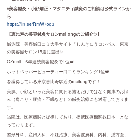
◉美容鍼灸・小顔矯正・マタニティ鍼灸のご相談は公式ラインか
ら
https://lin.ee/RmW7oq3
【恵比寿の美容鍼灸サロンmeilongのご紹介✨】
鍼灸院・美容鍼口コミ大手サイト「しんきゅうコンパス」東京
の美容鍼サロン15選に選出✨
OZmall 6年連続美容鍼灸で1位👑
ホットペッパービューティー口コミランキング1位👑
を獲得している東京恵比寿駅近のmeilongです！
美肌、小顔といった美容に関わる施術だけではなく健康のお悩
み（肩こり・腰痛・不眠など）の鍼灸治療にも対応しておりま
す。
当院は、医療機関と提携しており、提携医療機関数日本一とな
っております。
整形外科、産婦人科、不妊治療、美容皮膚科、内科、漢方医、