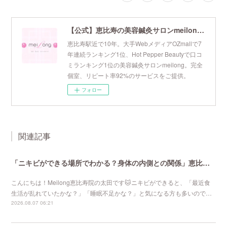
【公式】恵比寿の美容鍼灸サロンmeilong｜ツボを押さえた針・お灸の治療で美容と健康を叶えます
恵比寿駅近で10年。大手WebメディアOZmallで7
年連続ランキング1位、Hot Pepper Beautyで口コ
ミランキング1位の美容鍼灸サロンmeilong。完全
個室、リピート率92%のサービスをご提供。
フォロー
関連記事
「ニキビができる場所でわかる？身体の内側との関係」恵比寿で口コミNo 1美容鍼灸ならmeilong
こんにちは！Meilong恵比寿院の太田です🐱ニキビができると、「最近食
生活が乱れていたかな？」「睡眠不足かな？」と気になる方も多いので…
2026.08.07 06:21