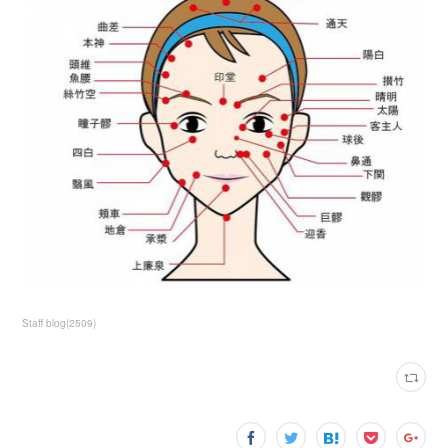
Staff blog
(
2509
)