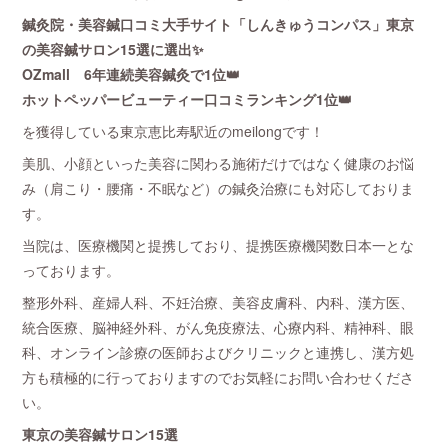
鍼灸院・美容鍼口コミ大手サイト「しんきゅうコンパス」東京
の美容鍼サロン15選に選出✨
OZmall 6年連続美容鍼灸で1位👑
ホットペッパービューティー口コミランキング1位👑
を獲得している東京恵比寿駅近のmeilongです！
美肌、小顔といった美容に関わる施術だけではなく健康のお悩
み（肩こり・腰痛・不眠など）の鍼灸治療にも対応しておりま
す。
当院は、医療機関と提携しており、提携医療機関数日本一とな
っております。
整形外科、産婦人科、不妊治療、美容皮膚科、内科、漢方医、
統合医療、脳神経外科、がん免疫療法、心療内科、精神科、眼
科、オンライン診療の医師およびクリニックと連携し、漢方処
方も積極的に行っておりますのでお気軽にお問い合わせくださ
い。
東京の美容鍼サロン15選