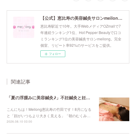
【公式】恵比寿の美容鍼灸サロンmeilong｜ツボを押さえた針・お灸の治療で美容と健康を叶えます
恵比寿駅近で10年。大手WebメディアOZmallで7
年連続ランキング1位、Hot Pepper Beautyで口コ
ミランキング1位の美容鍼灸サロンmeilong。完全
個室、リピート率92%のサービスをご提供。
フォロー
関連記事
「夏の浮腫みに美容鍼灸♪」不妊鍼灸と妊活鍼灸が得意のmeilong
こんにちは！Meilong恵比寿の竹田です！8月になる
と「顔がいつもより大きく見える」「朝のむくみ…
2026.08.10 03:00