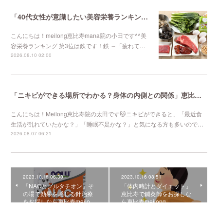
「40代女性が意識したい美容栄養ランキング 第3位」不妊鍼灸と妊活鍼灸が得意のmeilong
こんにちは！meilong恵比寿mana院の小田です^^美
容栄養ランキング 第3位は鉄です！鉄 ～「疲れて…
2026.08.10 02:00
「ニキビができる場所でわかる？身体の内側との関係」恵比寿で口コミNo 1美容鍼灸ならmeilong
こんにちは！Meilong恵比寿院の太田です🐱ニキビができると、「最近食
生活が乱れていたかな？」「睡眠不足かな？」と気になる方も多いので…
2026.08.07 06:21
2023.10.18 06:30
2023.10.16 08:51
「NACとグルタチオン」そ
「体内時計とダイエット」
の場で効果を感じる針治療
恵比寿で鍼灸師をお探しな
をお探しなら恵比寿meilo…
ら恵比寿meilong