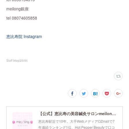
meilong銀座
tel 08074605858
恵比寿院 Instagram
Staff blog
(
2509
)
【公式】恵比寿の美容鍼灸サロンmeilong｜ツボを押さえた針・お灸の治療で美容と健康を叶えます
恵比寿駅近で10年。大手WebメディアOZmallで7
年連続ランキング1位、Hot Pepper Beautyで口コ