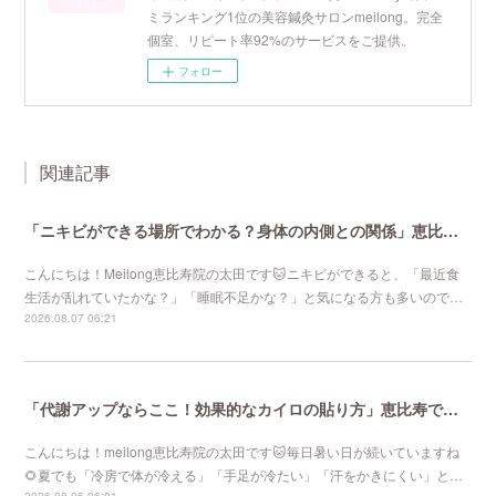
ミランキング1位の美容鍼灸サロンmeilong。完全
個室、リピート率92%のサービスをご提供。
フォロー
関連記事
「ニキビができる場所でわかる？身体の内側との関係」恵比寿で口コミNo 1美容鍼灸ならmeilong
こんにちは！Meilong恵比寿院の太田です🐱ニキビができると、「最近食
生活が乱れていたかな？」「睡眠不足かな？」と気になる方も多いので…
2026.08.07 06:21
「代謝アップならここ！効果的なカイロの貼り方」恵比寿で口コミNo 1美容鍼灸ならmeilong
こんにちは！meilong恵比寿院の太田です🐱毎日暑い日が続いていますね
🌻夏でも「冷房で体が冷える」「手足が冷たい」「汗をかきにくい」と…