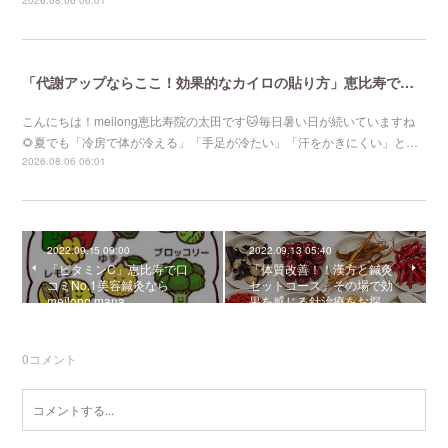
2026.08.06 06:01
「代謝アップならここ！効果的なカイロの貼り方」恵比寿で口コミNo 1美容鍼灸ならmeilong
こんにちは！meilong恵比寿院の太田です🐱毎日暑い日が続いていますね
🌻夏でも「冷房で体が冷える」「手足が冷たい」「汗をかきにくい」と…
2026.08.06 06:01
2022.09.15 09:00
2022.09.13 05:40
「ビタミンC」恵比寿で口
「体質改善！！漢方と鍼灸
コミNo.1美容鍼灸なら
セットコース」その場で効
meilong mana
果を感じる針治療をお探…
0
コメント