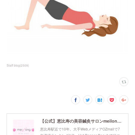
Staff blog
(
2509
)
【公式】恵比寿の美容鍼灸サロンmeilong｜ツボを押さえた針・お灸の治療で美容と健康を叶えます
恵比寿駅近で10年。大手WebメディアOZmallで7