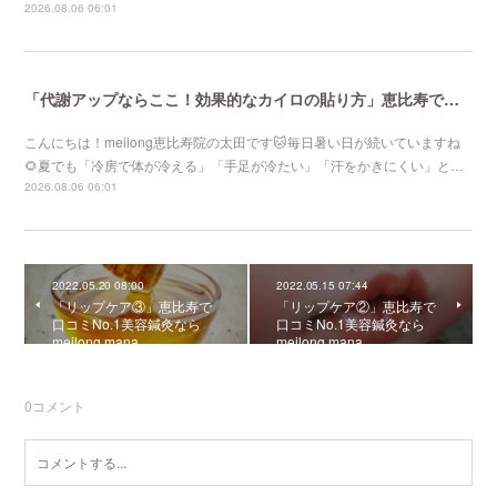
2026.08.06 06:01
「代謝アップならここ！効果的なカイロの貼り方」恵比寿で口コミNo 1美容鍼灸ならmeilong
こんにちは！meilong恵比寿院の太田です🐱毎日暑い日が続いていますね
🌻夏でも「冷房で体が冷える」「手足が冷たい」「汗をかきにくい」と…
2026.08.06 06:01
2022.05.20 08:00
2022.05.15 07:44
「リップケア③」恵比寿で
「リップケア②」恵比寿で
口コミNo.1美容鍼灸なら
口コミNo.1美容鍼灸なら
meilong mana
meilong mana
0
コメント