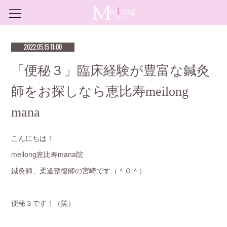
2022.05.15 11:00
「便秘３」臨床経験が豊富な鍼灸
師をお探しなら恵比寿meilong
mana
こんにちは！
meilong恵比寿mana院
鍼灸師、柔道整復師の宮崎です（＾Ｏ＾）
便秘３です！（笑）