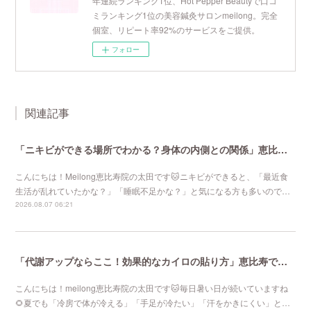
年連続ランキング1位、Hot Pepper Beautyで口コ
ミランキング1位の美容鍼灸サロンmeilong。完全
個室、リピート率92%のサービスをご提供。
フォロー
関連記事
「ニキビができる場所でわかる？身体の内側との関係」恵比寿で口コミNo 1美容鍼灸ならmeilong
こんにちは！Meilong恵比寿院の太田です🐱ニキビができると、「最近食
生活が乱れていたかな？」「睡眠不足かな？」と気になる方も多いので…
2026.08.07 06:21
「代謝アップならここ！効果的なカイロの貼り方」恵比寿で口コミNo 1美容鍼灸ならmeilong
こんにちは！meilong恵比寿院の太田です🐱毎日暑い日が続いていますね
🌻夏でも「冷房で体が冷える」「手足が冷たい」「汗をかきにくい」と…