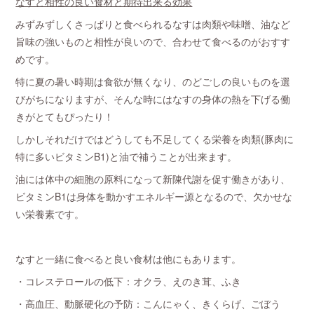
なすと相性の良い食材と期待出来る効果
みずみずしくさっぱりと食べられるなすは肉類や味噌、油など
旨味の強いものと相性が良いので、合わせて食べるのがおすす
めです。
特に夏の暑い時期は食欲が無くなり、のどごしの良いものを選
びがちになりますが、そんな時にはなすの身体の熱を下げる働
きがとてもぴったり！
しかしそれだけではどうしても不足してくる栄養を肉類(豚肉に
特に多いビタミンB1)と油で補うことが出来ます。
油には体中の細胞の原料になって新陳代謝を促す働きがあり、
ビタミンB1は身体を動かすエネルギー源となるので、欠かせな
い栄養素です。
なすと一緒に食べると良い食材は他にもあります。
・コレステロールの低下：オクラ、えのき茸、ふき
・高血圧、動脈硬化の予防：こんにゃく、きくらげ、ごぼう