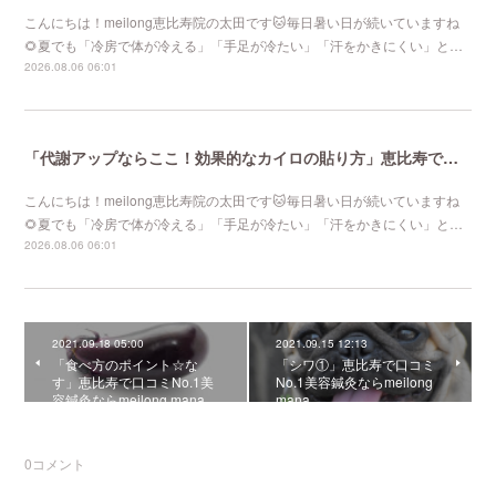
こんにちは！meilong恵比寿院の太田です🐱毎日暑い日が続いていますね
🌻夏でも「冷房で体が冷える」「手足が冷たい」「汗をかきにくい」と…
2026.08.06 06:01
「代謝アップならここ！効果的なカイロの貼り方」恵比寿で口コミNo 1美容鍼灸ならmeilong
こんにちは！meilong恵比寿院の太田です🐱毎日暑い日が続いていますね
🌻夏でも「冷房で体が冷える」「手足が冷たい」「汗をかきにくい」と…
2026.08.06 06:01
2021.09.18 05:00
2021.09.15 12:13
「食べ方のポイント☆な
「シワ①」恵比寿で口コミ
す」恵比寿で口コミNo.1美
No.1美容鍼灸ならmeilong
容鍼灸ならmeilong mana
mana
0
コメント