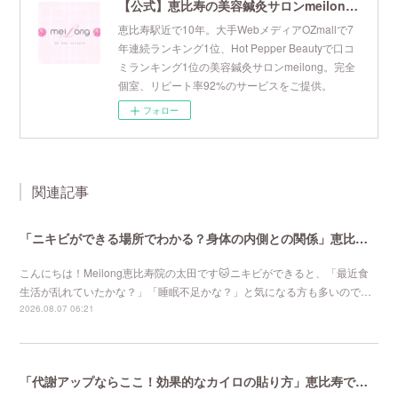
【公式】恵比寿の美容鍼灸サロンmeilong｜ツボを押さえた針・お灸の治療で美容と健康を叶えます
恵比寿駅近で10年。大手WebメディアOZmallで7
年連続ランキング1位、Hot Pepper Beautyで口コ
ミランキング1位の美容鍼灸サロンmeilong。完全
個室、リピート率92%のサービスをご提供。
フォロー
関連記事
「ニキビができる場所でわかる？身体の内側との関係」恵比寿で口コミNo 1美容鍼灸ならmeilong
こんにちは！Meilong恵比寿院の太田です🐱ニキビができると、「最近食
生活が乱れていたかな？」「睡眠不足かな？」と気になる方も多いので…
2026.08.07 06:21
「代謝アップならここ！効果的なカイロの貼り方」恵比寿で口コミNo 1美容鍼灸ならmeilong