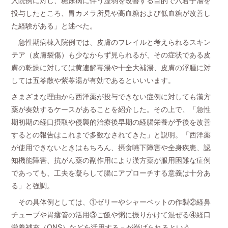
入院例に対し、糖尿病に伴う虚弱を改善する目的で六君子湯を
投与したところ、胃カメラ所見や高血糖および低血糖が改善し
た経験がある」と述べた。
急性期病棟入院例では、皮膚のフレイルと考えられるスキン
テア（皮膚裂傷）も少なからず見られるが、その症状である皮
膚の乾燥に対しては黄連解毒湯や十全大補湯、皮膚の浮腫に対
しては五苓散や紫苓湯が有効であるといいいます。
さまざまな理由から西洋薬が投与できない症例に対しても漢方
薬が奏効するケースがあることを紹介した。その上で、「急性
期初期の経口摂取や侵襲的治療後早期の経腸栄養が予後を改善
するとの報告はこれまで多数なされてきた」と説明。「西洋薬
が使用できないときはもちろん、摂食嚥下障害や全身疾患、認
知機能障害、抗がん薬の副作用により漢方薬が服用困難な症例
であっても、工夫を凝らして腸にアプローチする意義は十分あ
る」と強調。
その具体例としては、①ゼリーやシャーベットの作製②経鼻
チューブや胃瘻管の活用③ご飯や粥に振りかけて混ぜる④経口
栄養補充（ONS）などを活用する－が挙げられるという。