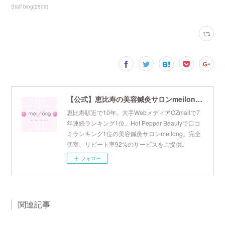
Staff blog
(
2509
)
【公式】恵比寿の美容鍼灸サロンmeilong｜ツボを押さえた針・お灸の治療で美容と健康を叶えます
恵比寿駅近で10年。大手WebメディアOZmallで7
年連続ランキング1位、Hot Pepper Beautyで口コ
ミランキング1位の美容鍼灸サロンmeilong。完全
個室、リピート率92%のサービスをご提供。
フォロー
関連記事