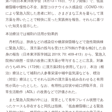
第71回日本東洋医学会（8月13～15日、ウェブ開催）で、低血
糖昏睡や慢性心不全、新型コロナウイルス感染症（COVID-19）
により緊急入院した患者に対し、さまざまな工夫を凝らして漢
方薬を用いたことで軽快に至った実践例を報告。それらに基づ
いた知見を提示した。
本治療法では補剤の活用が効果的
丹村氏は、肺炎などの感染症や糖尿病昏睡などで急性期病棟
に緊急入院し、漢方薬の投与を受けた375例の予後を検討した自
身の報告（日本東洋医学雑誌 2019; 70: 409-413）から、緊急入
院例の病態・症状の改善に漢方薬が寄与することに言及。対象
のうち45.9%（172例）に漢方薬2剤を併用しており、本治（根
治）療法として補剤の人参養栄湯や補中益気湯などを、標治
（対症）療法としてそれら以外の漢方薬を組み合わせると有用
性が高かったとした。なお、有用性は症状や経口摂取不良、日
常生活動作（ADL）の改善などで評価された。
また緊急入院例の中には、背景として長年フレイル状態であ
ったケースも存在すると同氏は指摘。「低血糖昏睡による緊急