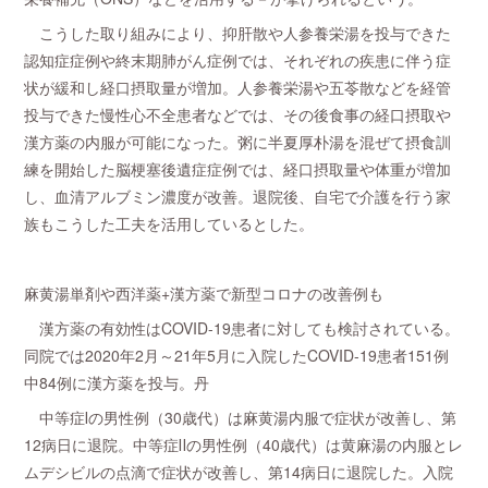
こうした取り組みにより、抑肝散や人参養栄湯を投与できた
認知症症例や終末期肺がん症例では、それぞれの疾患に伴う症
状が緩和し経口摂取量が増加。人参養栄湯や五苓散などを経管
投与できた慢性心不全患者などでは、その後食事の経口摂取や
漢方薬の内服が可能になった。粥に半夏厚朴湯を混ぜて摂食訓
練を開始した脳梗塞後遺症症例では、経口摂取量や体重が増加
し、血清アルブミン濃度が改善。退院後、自宅で介護を行う家
族もこうした工夫を活用しているとした。
麻黄湯単剤や西洋薬+漢方薬で新型コロナの改善例も
漢方薬の有効性はCOVID-19患者に対しても検討されている。
同院では2020年2月～21年5月に入院したCOVID-19患者151例
中84例に漢方薬を投与。丹
中等症Ⅰの男性例（30歳代）は麻黄湯内服で症状が改善し、第
12病日に退院。中等症Ⅱの男性例（40歳代）は黄麻湯の内服とレ
ムデシビルの点滴で症状が改善し、第14病日に退院した。入院