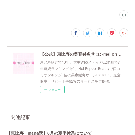
【公式】恵比寿の美容鍼灸サロンmeilong｜ツボを押さえた針・お灸の治療で美容と健康を叶えます
恵比寿駅近で10年。大手WebメディアOZmallで7
年連続ランキング1位、Hot Pepper Beautyで口コ
ミランキング1位の美容鍼灸サロンmeilong。完全
個室、リピート率92%のサービスをご提供。
フォロー
関連記事
【恵比寿・mana院】8月の夏季休業について