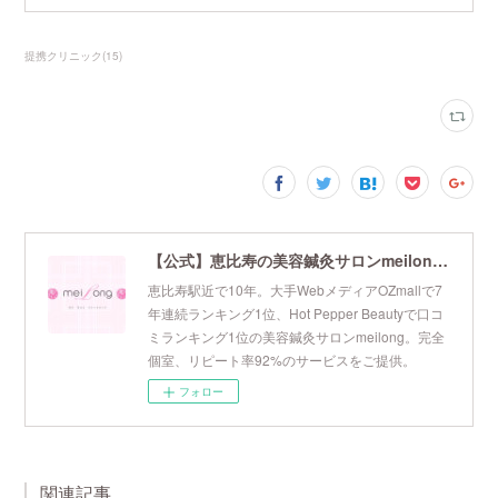
提携クリニック
(
15
)
【公式】恵比寿の美容鍼灸サロンmeilong｜ツボを押さえた針・お灸の治療で美容と健康を叶えます
恵比寿駅近で10年。大手WebメディアOZmallで7
年連続ランキング1位、Hot Pepper Beautyで口コ
ミランキング1位の美容鍼灸サロンmeilong。完全
個室、リピート率92%のサービスをご提供。
フォロー
関連記事