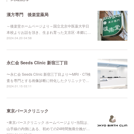
漢方専門 後楽堂薬局
～後楽堂ホームページより～国立北京中医薬大学日
本校よりお話を頂き、生まれ育った文京区･本郷に…
2024.04.20 04:58
永仁会 Seeds Clinic 新宿三丁目
〜永仁会 Seeds Clinic 新宿三丁目より〜MRI・CT検
査を専門とする画像診断に特化したクリニックで…
2024.01.15 03:11
東京バースクリニック
~東京バースクリニック ホームページより~当院は、
山手線の内側にある、初めての24時間無痛分娩が…